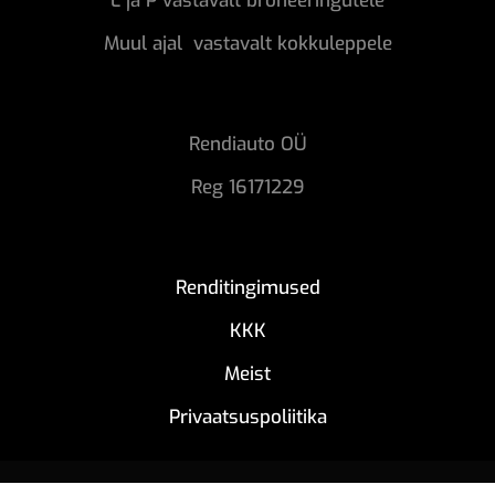
L ja P vastavalt broneeringutele
Muul ajal vastavalt kokkuleppele
Rendiauto OÜ
Reg 16171229
Renditingimused
KKK
Meist
Privaatsuspoliitika