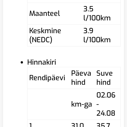
3.5
Maanteel
l/100km
Keskmine
3.9
(NEDC)
l/100km
Hinnakiri
Päeva
Suve
Rendipäevi
hind
hind
02.06
km-ga
-
24.08
1
31,0
35,7