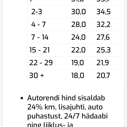
2-3
30,0
34,5
4 - 7
28,0
32,2
7 - 14
24,0
27,6
15 - 21
22,0
25,3
22 - 29
19,0
21,9
30 +
18,0
20,7
Autorendi hind sisaldab
24% km, lisajuhti, auto
puhastust, 24/7 hädaabi
ning liiklus- ja