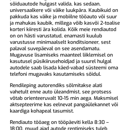
sõiduautode hulgast valida, kas sedaan,
universaalkere või väike luukpära. Kaubikuid on
pakkuda kas väike ja mobiilne tööauto või suur
ja mahukas kaubik, millega võib kasvõi 2-toalise
korteri kiiresti ära kolida. Kõik meie rendiautod
on on hästi varustatud, enamasti kuulub
varustusse minimaalselt konditsioneer, sest
palaval suvepäeval on see asendamatu.
Mugavuse lisamiseks maanteel liiklemisel on
kasutusel püsikiirusehoidjad ja suurel hulgal
autodele saab lisada käed-vabad süsteemi oma
telefoni mugavaks kasutamiseks sõidul.
Rendileping autorendiks sõlmitakse alati
vahetult enne auto üleandmist, see protsess
võtab orienteeruvalt 10-15 min aega. Maksmisel
aktsepteerime kas eelnevat pangaülekannet või
kaardiga kohapeal tasumist.
Rendiauto tööaeg on tööpäeviti kella 8:30 –
18:00, muud ajad autode rentimiseks tuleb