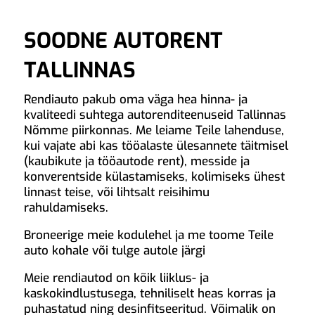
SOODNE AUTORENT
TALLINNAS
Rendiauto pakub oma väga hea hinna- ja
kvaliteedi suhtega autorenditeenuseid Tallinnas
Nõmme piirkonnas. Me leiame Teile lahenduse,
kui vajate abi kas tööalaste ülesannete täitmisel
(kaubikute ja tööautode rent), messide ja
konverentside külastamiseks, kolimiseks ühest
linnast teise, või lihtsalt reisihimu
rahuldamiseks.
Broneerige meie kodulehel ja me toome Teile
auto kohale või tulge autole järgi
Meie rendiautod on kõik liiklus- ja
kaskokindlustusega, tehniliselt heas korras ja
puhastatud ning desinfitseeritud. Võimalik on