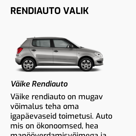
RENDIAUTO VALIK
Väike Rendiauto
Väike rendiauto on mugav
võimalus teha oma
igapäevaseid toimetusi. Auto
mis on ökonoomsed, hea
manööverdamisvõimega ja