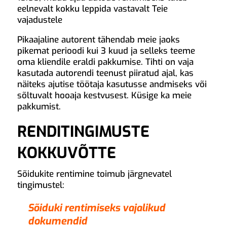
eelnevalt kokku leppida vastavalt Teie
vajadustele
Pikaajaline autorent tähendab meie jaoks
pikemat perioodi kui 3 kuud ja selleks teeme
oma kliendile eraldi pakkumise. Tihti on vaja
kasutada autorendi teenust piiratud ajal, kas
näiteks ajutise töötaja kasutusse andmiseks või
sõltuvalt hooaja kestvusest. Küsige ka meie
pakkumist.
RENDITINGIMUSTE
KOKKUVÕTTE
Sõidukite rentimine toimub järgnevatel
tingimustel:
Sõiduki rentimiseks vajalikud
dokumendid