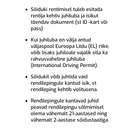
Sõiduki rentimisel tuleb esitada
rentija kehtiv juhiluba ja isikut
tõendav dokument (st ID -kart või
pass)
Kui juhiluba on välja antud
väljaspool Euroopa Liidu (EL) riike,
võib lisaks juhiloale vajalik olla ka
rahvusvaheline juhiluba
(International Driving Permit).
Sõidukit võib juhtida vaid
rendilepingule kantud isik, st
rendileping kehtib volitusena.
Rendilepingule kantavad juhid
peavad rendilepingu sõlmimisel
olema vähemalt 21-aastased ning
vähemalt 2-aastase sõidustaažiga.