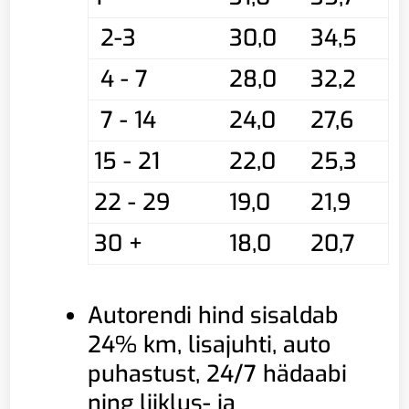
2-3
30,0
34,5
4 - 7
28,0
32,2
7 - 14
24,0
27,6
15 - 21
22,0
25,3
22 - 29
19,0
21,9
30 +
18,0
20,7
Autorendi hind sisaldab
24% km, lisajuhti, auto
puhastust, 24/7 hädaabi
ning liiklus- ja