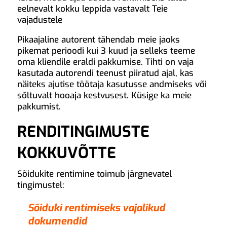
eelnevalt kokku leppida vastavalt Teie
vajadustele
Pikaajaline autorent tähendab meie jaoks
pikemat perioodi kui 3 kuud ja selleks teeme
oma kliendile eraldi pakkumise. Tihti on vaja
kasutada autorendi teenust piiratud ajal, kas
näiteks ajutise töötaja kasutusse andmiseks või
sõltuvalt hooaja kestvusest. Küsige ka meie
pakkumist.
RENDITINGIMUSTE
KOKKUVÕTTE
Sõidukite rentimine toimub järgnevatel
tingimustel:
Sõiduki rentimiseks vajalikud
dokumendid