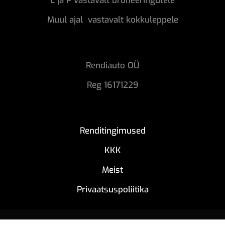
L ja P vastavalt broneeringutele
Muul ajal vastavalt kokkuleppele
Rendiauto OÜ
Reg 16171229
Renditingimused
KKK
Meist
Privaatsuspoliitika