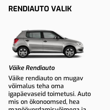
RENDIAUTO VALIK
Väike Rendiauto
Väike rendiauto on mugav
võimalus teha oma
igapäevaseid toimetusi. Auto
mis on ökonoomsed, hea
manööverdamisvõimega ja