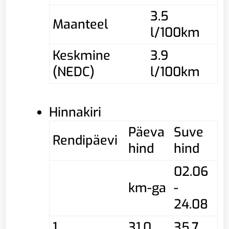
3.5
Maanteel
l/100km
Keskmine
3.9
(NEDC)
l/100km
Hinnakiri
Päeva
Suve
Rendipäevi
hind
hind
02.06
km-ga
-
24.08
1
31,0
35,7