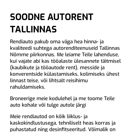
SOODNE AUTORENT
TALLINNAS
Rendiauto pakub oma väga hea hinna- ja
kvaliteedi suhtega autorenditeenuseid Tallinnas
Nõmme piirkonnas. Me leiame Teile lahenduse,
kui vajate abi kas tööalaste ülesannete täitmisel
(kaubikute ja tööautode rent), messide ja
konverentside külastamiseks, kolimiseks ühest
linnast teise, või lihtsalt reisihimu
rahuldamiseks.
Broneerige meie kodulehel ja me toome Teile
auto kohale või tulge autole järgi
Meie rendiautod on kõik liiklus- ja
kaskokindlustusega, tehniliselt heas korras ja
puhastatud ning desinfitseeritud. Võimalik on