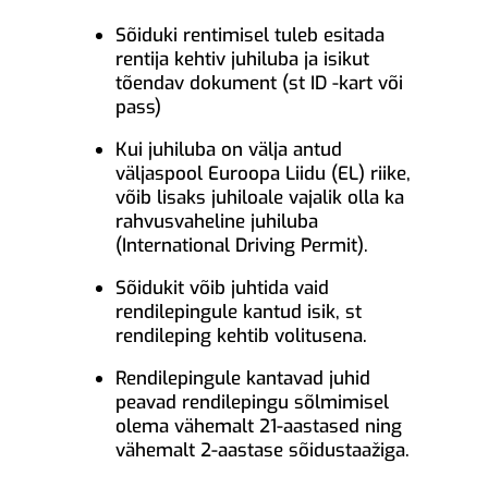
Sõiduki rentimisel tuleb esitada
rentija kehtiv juhiluba ja isikut
tõendav dokument (st ID -kart või
pass)
Kui juhiluba on välja antud
väljaspool Euroopa Liidu (EL) riike,
võib lisaks juhiloale vajalik olla ka
rahvusvaheline juhiluba
(International Driving Permit).
Sõidukit võib juhtida vaid
rendilepingule kantud isik, st
rendileping kehtib volitusena.
Rendilepingule kantavad juhid
peavad rendilepingu sõlmimisel
olema vähemalt 21-aastased ning
vähemalt 2-aastase sõidustaažiga.