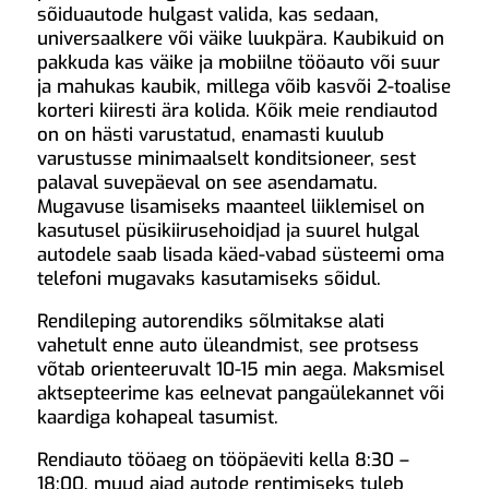
sõiduautode hulgast valida, kas sedaan,
universaalkere või väike luukpära. Kaubikuid on
pakkuda kas väike ja mobiilne tööauto või suur
ja mahukas kaubik, millega võib kasvõi 2-toalise
korteri kiiresti ära kolida. Kõik meie rendiautod
on on hästi varustatud, enamasti kuulub
varustusse minimaalselt konditsioneer, sest
palaval suvepäeval on see asendamatu.
Mugavuse lisamiseks maanteel liiklemisel on
kasutusel püsikiirusehoidjad ja suurel hulgal
autodele saab lisada käed-vabad süsteemi oma
telefoni mugavaks kasutamiseks sõidul.
Rendileping autorendiks sõlmitakse alati
vahetult enne auto üleandmist, see protsess
võtab orienteeruvalt 10-15 min aega. Maksmisel
aktsepteerime kas eelnevat pangaülekannet või
kaardiga kohapeal tasumist.
Rendiauto tööaeg on tööpäeviti kella 8:30 –
18:00, muud ajad autode rentimiseks tuleb