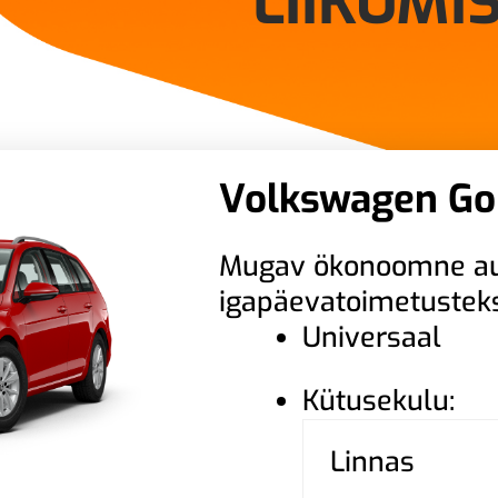
LIIKUMI
Volkswagen Go
Mugav ökonoomne a
igapäevatoimetustek
Universaal
Kütusekulu:
Linnas