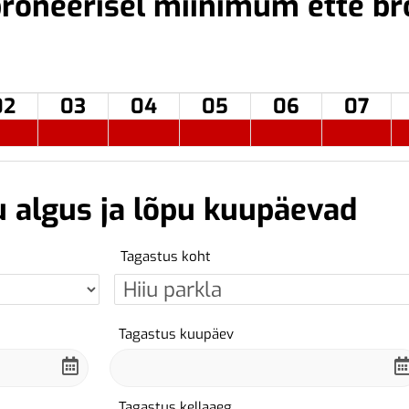
roneerisel miinimum ette br
02
03
04
05
06
07
u algus ja lõpu kuupäevad
Tagastus koht
Tagastus kuupäev
Tagastus kellaaeg