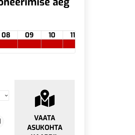
oneerimise aeg
08
09
10
11
12
13
VAATA
ASUKOHTA