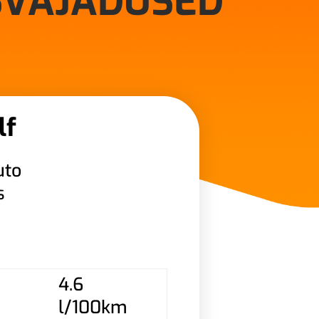
SVAJADUSED
lf
uto
s
4.6
l/100km