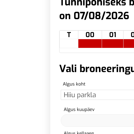
Tunnipõhiseks b
on 07/08/2026
T
00
01
Vali broneering
Algus koht
Algus kuupäev
Algus kellaaeg