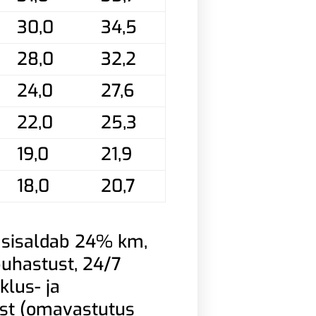
30,0
34,5
28,0
32,2
24,0
27,6
22,0
25,3
19,0
21,9
18,0
20,7
 sisaldab 24% km,
 puhastust, 24/7
klus- ja
ust (omavastutus