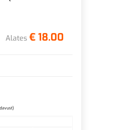
€
18.00
Alates
adavust)