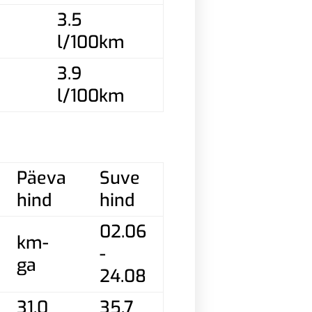
3.5
l/100km
3.9
l/100km
Päeva
Suve
hind
hind
02.06
km-
-
ga
24.08
31,0
35,7