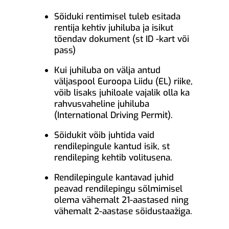
Sõiduki rentimisel tuleb esitada
rentija kehtiv juhiluba ja isikut
tõendav dokument (st ID -kart või
pass)
Kui juhiluba on välja antud
väljaspool Euroopa Liidu (EL) riike,
võib lisaks juhiloale vajalik olla ka
rahvusvaheline juhiluba
(International Driving Permit).
Sõidukit võib juhtida vaid
rendilepingule kantud isik, st
rendileping kehtib volitusena.
Rendilepingule kantavad juhid
peavad rendilepingu sõlmimisel
olema vähemalt 21-aastased ning
vähemalt 2-aastase sõidustaažiga.