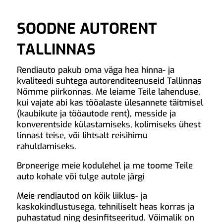
SOODNE AUTORENT
TALLINNAS
Rendiauto pakub oma väga hea hinna- ja
kvaliteedi suhtega autorenditeenuseid Tallinnas
Nõmme piirkonnas. Me leiame Teile lahenduse,
kui vajate abi kas tööalaste ülesannete täitmisel
(kaubikute ja tööautode rent), messide ja
konverentside külastamiseks, kolimiseks ühest
linnast teise, või lihtsalt reisihimu
rahuldamiseks.
Broneerige meie kodulehel ja me toome Teile
auto kohale või tulge autole järgi
Meie rendiautod on kõik liiklus- ja
kaskokindlustusega, tehniliselt heas korras ja
puhastatud ning desinfitseeritud. Võimalik on