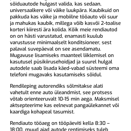
sõiduautode hulgast valida, kas sedaan,
universaalkere või väike luukpära. Kaubikuid on
pakkuda kas väike ja mobiilne tööauto või suur
ja mahukas kaubik, millega võib kasvõi 2-toalise
korteri kiiresti ära kolida. Kõik meie rendiautod
on on hästi varustatud, enamasti kuulub
varustusse minimaalselt konditsioneer, sest
palaval suvepäeval on see asendamatu.
Mugavuse lisamiseks maanteel liiklemisel on
kasutusel püsikiirusehoidjad ja suurel hulgal
autodele saab lisada käed-vabad süsteemi oma
telefoni mugavaks kasutamiseks sõidul.
Rendileping autorendiks sõlmitakse alati
vahetult enne auto üleandmist, see protsess
võtab orienteeruvalt 10-15 min aega. Maksmisel
aktsepteerime kas eelnevat pangaülekannet või
kaardiga kohapeal tasumist.
Rendiauto tööaeg on tööpäeviti kella 8:30 –
18:00, muud ajad autode rentimiseks tuleb