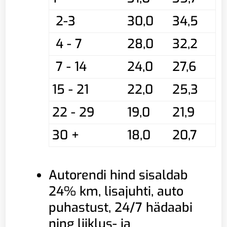
2-3
30,0
34,5
4 - 7
28,0
32,2
7 - 14
24,0
27,6
15 - 21
22,0
25,3
22 - 29
19,0
21,9
30 +
18,0
20,7
Autorendi hind sisaldab
24% km, lisajuhti, auto
puhastust, 24/7 hädaabi
ning liiklus- ja