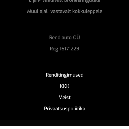
L ja P vastavalt broneeringutele
Muul ajal vastavalt kokkuleppele
Rendiauto OÜ
Reg 16171229
Renditingimused
KKK
Meist
Privaatsuspoliitika