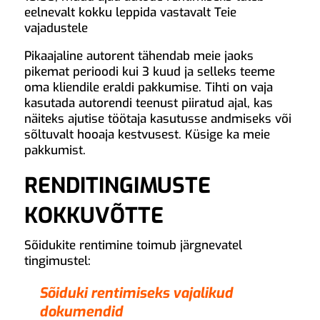
eelnevalt kokku leppida vastavalt Teie
vajadustele
Pikaajaline autorent tähendab meie jaoks
pikemat perioodi kui 3 kuud ja selleks teeme
oma kliendile eraldi pakkumise. Tihti on vaja
kasutada autorendi teenust piiratud ajal, kas
näiteks ajutise töötaja kasutusse andmiseks või
sõltuvalt hooaja kestvusest. Küsige ka meie
pakkumist.
RENDITINGIMUSTE
KOKKUVÕTTE
Sõidukite rentimine toimub järgnevatel
tingimustel:
Sõiduki rentimiseks vajalikud
dokumendid