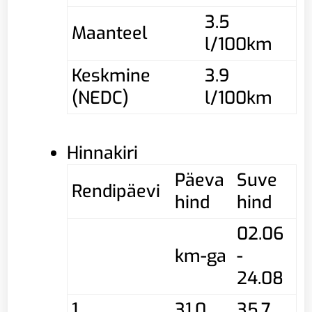
3.5
Maanteel
l/100km
Keskmine
3.9
(NEDC)
l/100km
Hinnakiri
Päeva
Suve
Rendipäevi
hind
hind
02.06
km-ga
-
24.08
1
31,0
35,7