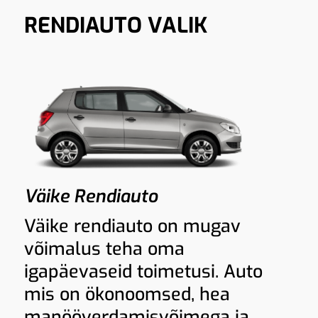
RENDIAUTO VALIK
Väike Rendiauto
Väike rendiauto on mugav
võimalus teha oma
igapäevaseid toimetusi. Auto
mis on ökonoomsed, hea
manööverdamisvõimega ja