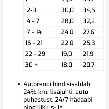
2-3
30,0
34,5
4 - 7
28,0
32,2
7 - 14
24,0
27,6
15 - 21
22,0
25,3
22 - 29
19,0
21,9
30 +
18,0
20,7
Autorendi hind sisaldab
24% km, lisajuhti, auto
puhastust, 24/7 hädaabi
ning liiklus- ja