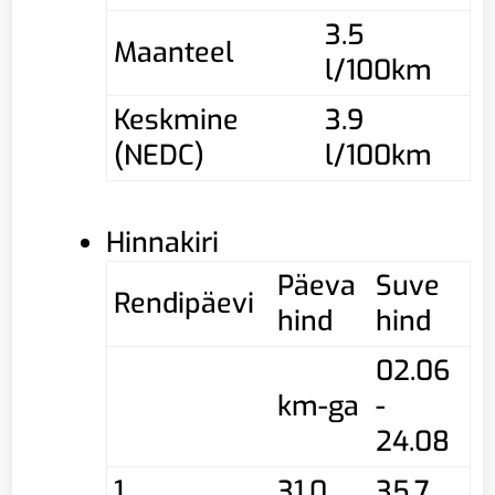
3.5
Maanteel
l/100km
Keskmine
3.9
(NEDC)
l/100km
Hinnakiri
Päeva
Suve
Rendipäevi
hind
hind
02.06
km-ga
-
24.08
1
31,0
35,7