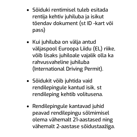
Sõiduki rentimisel tuleb esitada
rentija kehtiv juhiluba ja isikut
tõendav dokument (st ID -kart või
pass)
Kui juhiluba on välja antud
väljaspool Euroopa Liidu (EL) riike,
võib lisaks juhiloale vajalik olla ka
rahvusvaheline juhiluba
(International Driving Permit).
Sõidukit võib juhtida vaid
rendilepingule kantud isik, st
rendileping kehtib volitusena.
Rendilepingule kantavad juhid
peavad rendilepingu sõlmimisel
olema vähemalt 21-aastased ning
vähemalt 2-aastase sõidustaažiga.