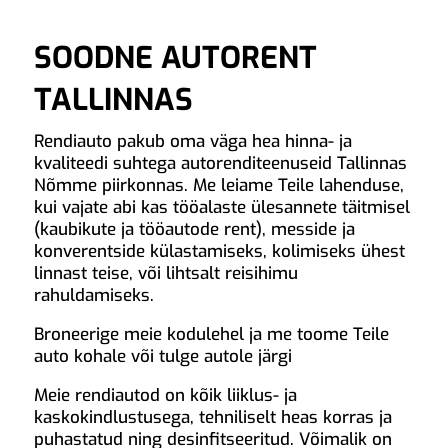
SOODNE AUTORENT
TALLINNAS
Rendiauto pakub oma väga hea hinna- ja
kvaliteedi suhtega autorenditeenuseid Tallinnas
Nõmme piirkonnas. Me leiame Teile lahenduse,
kui vajate abi kas tööalaste ülesannete täitmisel
(kaubikute ja tööautode rent), messide ja
konverentside külastamiseks, kolimiseks ühest
linnast teise, või lihtsalt reisihimu
rahuldamiseks.
Broneerige meie kodulehel ja me toome Teile
auto kohale või tulge autole järgi
Meie rendiautod on kõik liiklus- ja
kaskokindlustusega, tehniliselt heas korras ja
puhastatud ning desinfitseeritud. Võimalik on