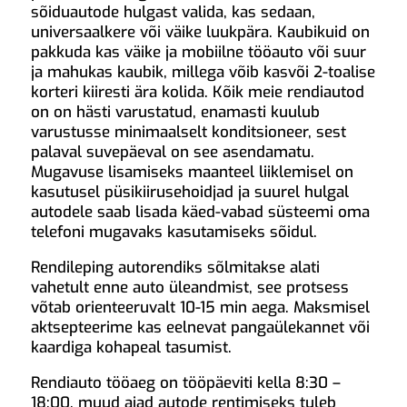
sõiduautode hulgast valida, kas sedaan,
universaalkere või väike luukpära. Kaubikuid on
pakkuda kas väike ja mobiilne tööauto või suur
ja mahukas kaubik, millega võib kasvõi 2-toalise
korteri kiiresti ära kolida. Kõik meie rendiautod
on on hästi varustatud, enamasti kuulub
varustusse minimaalselt konditsioneer, sest
palaval suvepäeval on see asendamatu.
Mugavuse lisamiseks maanteel liiklemisel on
kasutusel püsikiirusehoidjad ja suurel hulgal
autodele saab lisada käed-vabad süsteemi oma
telefoni mugavaks kasutamiseks sõidul.
Rendileping autorendiks sõlmitakse alati
vahetult enne auto üleandmist, see protsess
võtab orienteeruvalt 10-15 min aega. Maksmisel
aktsepteerime kas eelnevat pangaülekannet või
kaardiga kohapeal tasumist.
Rendiauto tööaeg on tööpäeviti kella 8:30 –
18:00, muud ajad autode rentimiseks tuleb