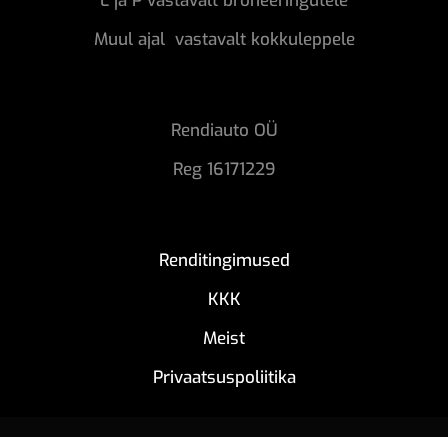
L ja P vastavalt broneeringutele
Muul ajal vastavalt kokkuleppele
Rendiauto OÜ
Reg 16171229
Renditingimused
KKK
Meist
Privaatsuspoliitika