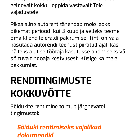
eelnevalt kokku leppida vastavalt Teie
vajadustele
Pikaajaline autorent tähendab meie jaoks
pikemat perioodi kui 3 kuud ja selleks teeme
oma kliendile eraldi pakkumise. Tihti on vaja
kasutada autorendi teenust piiratud ajal, kas
näiteks ajutise töötaja kasutusse andmiseks või
sõltuvalt hooaja kestvusest. Küsige ka meie
pakkumist.
RENDITINGIMUSTE
KOKKUVÕTTE
Sõidukite rentimine toimub järgnevatel
tingimustel:
Sõiduki rentimiseks vajalikud
dokumendid