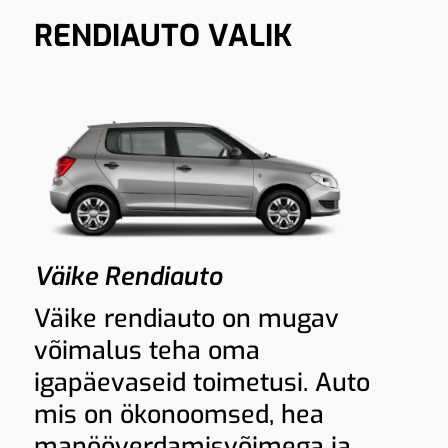
RENDIAUTO VALIK
Väike Rendiauto
Väike rendiauto on mugav
võimalus teha oma
igapäevaseid toimetusi. Auto
mis on ökonoomsed, hea
manööverdamisvõimega ja