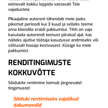
eelnevalt kokku leppida vastavalt Teie
vajadustele
Pikaajaline autorent tähendab meie jaoks
pikemat perioodi kui 3 kuud ja selleks teeme
oma kliendile eraldi pakkumise. Tihti on vaja
kasutada autorendi teenust piiratud ajal, kas
näiteks ajutise töötaja kasutusse andmiseks või
sõltuvalt hooaja kestvusest. Küsige ka meie
pakkumist.
RENDITINGIMUSTE
KOKKUVÕTTE
Sõidukite rentimine toimub järgnevatel
tingimustel:
Sõiduki rentimiseks vajalikud
dokumendid