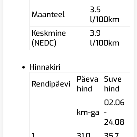
3.5
Maanteel
l/100km
Keskmine
3.9
(NEDC)
l/100km
Hinnakiri
Päeva
Suve
Rendipäevi
hind
hind
02.06
km-ga
-
24.08
1
31,0
35,7