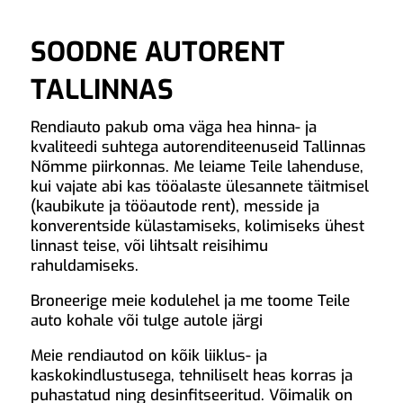
SOODNE AUTORENT
TALLINNAS
Rendiauto pakub oma väga hea hinna- ja
kvaliteedi suhtega autorenditeenuseid Tallinnas
Nõmme piirkonnas. Me leiame Teile lahenduse,
kui vajate abi kas tööalaste ülesannete täitmisel
(kaubikute ja tööautode rent), messide ja
konverentside külastamiseks, kolimiseks ühest
linnast teise, või lihtsalt reisihimu
rahuldamiseks.
Broneerige meie kodulehel ja me toome Teile
auto kohale või tulge autole järgi
Meie rendiautod on kõik liiklus- ja
kaskokindlustusega, tehniliselt heas korras ja
puhastatud ning desinfitseeritud. Võimalik on