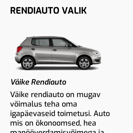
RENDIAUTO VALIK
Väike Rendiauto
Väike rendiauto on mugav
võimalus teha oma
igapäevaseid toimetusi. Auto
mis on ökonoomsed, hea
manööverdamisvõimega ja