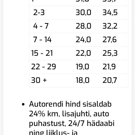
2-3
30,0
34,5
4 - 7
28,0
32,2
7 - 14
24,0
27,6
15 - 21
22,0
25,3
22 - 29
19,0
21,9
30 +
18,0
20,7
Autorendi hind sisaldab
24% km, lisajuhti, auto
puhastust, 24/7 hädaabi
ning liiklus- ja