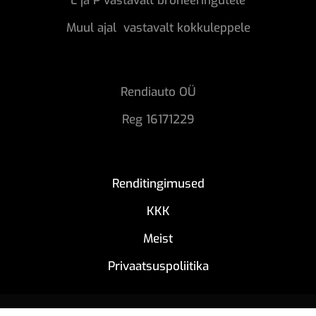
L ja P vastavalt broneeringutele
Muul ajal vastavalt kokkuleppele
Rendiauto OÜ
Reg 16171229
Renditingimused
KKK
Meist
Privaatsuspoliitika