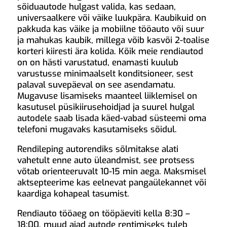
sõiduautode hulgast valida, kas sedaan,
universaalkere või väike luukpära. Kaubikuid on
pakkuda kas väike ja mobiilne tööauto või suur
ja mahukas kaubik, millega võib kasvõi 2-toalise
korteri kiiresti ära kolida. Kõik meie rendiautod
on on hästi varustatud, enamasti kuulub
varustusse minimaalselt konditsioneer, sest
palaval suvepäeval on see asendamatu.
Mugavuse lisamiseks maanteel liiklemisel on
kasutusel püsikiirusehoidjad ja suurel hulgal
autodele saab lisada käed-vabad süsteemi oma
telefoni mugavaks kasutamiseks sõidul.
Rendileping autorendiks sõlmitakse alati
vahetult enne auto üleandmist, see protsess
võtab orienteeruvalt 10-15 min aega. Maksmisel
aktsepteerime kas eelnevat pangaülekannet või
kaardiga kohapeal tasumist.
Rendiauto tööaeg on tööpäeviti kella 8:30 –
18:00, muud ajad autode rentimiseks tuleb