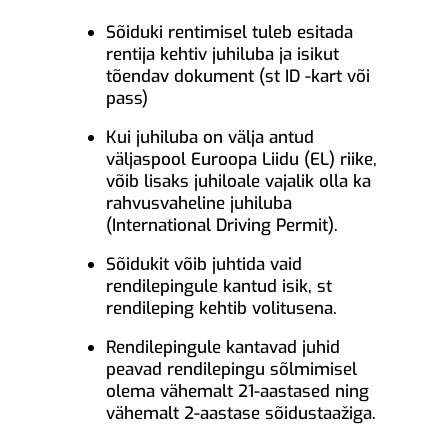
Sõiduki rentimisel tuleb esitada
rentija kehtiv juhiluba ja isikut
tõendav dokument (st ID -kart või
pass)
Kui juhiluba on välja antud
väljaspool Euroopa Liidu (EL) riike,
võib lisaks juhiloale vajalik olla ka
rahvusvaheline juhiluba
(International Driving Permit).
Sõidukit võib juhtida vaid
rendilepingule kantud isik, st
rendileping kehtib volitusena.
Rendilepingule kantavad juhid
peavad rendilepingu sõlmimisel
olema vähemalt 21-aastased ning
vähemalt 2-aastase sõidustaažiga.