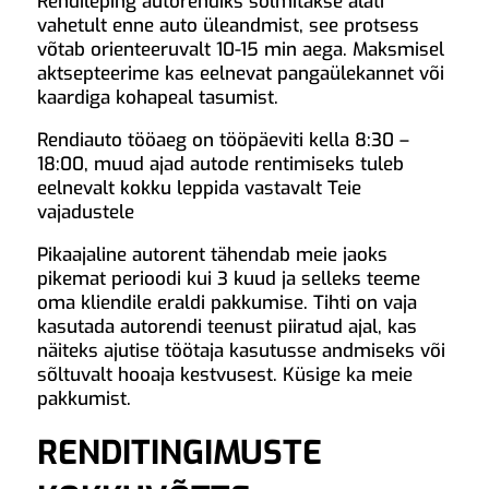
Rendileping autorendiks sõlmitakse alati
vahetult enne auto üleandmist, see protsess
võtab orienteeruvalt 10-15 min aega. Maksmisel
aktsepteerime kas eelnevat pangaülekannet või
kaardiga kohapeal tasumist.
Rendiauto tööaeg on tööpäeviti kella 8:30 –
18:00, muud ajad autode rentimiseks tuleb
eelnevalt kokku leppida vastavalt Teie
vajadustele
Pikaajaline autorent tähendab meie jaoks
pikemat perioodi kui 3 kuud ja selleks teeme
oma kliendile eraldi pakkumise. Tihti on vaja
kasutada autorendi teenust piiratud ajal, kas
näiteks ajutise töötaja kasutusse andmiseks või
sõltuvalt hooaja kestvusest. Küsige ka meie
pakkumist.
RENDITINGIMUSTE