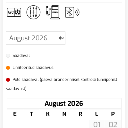
Saadaval
Limiteeritud saadavus
Pole saadaval (päeva broneerimisel kontrolli tunnipõhist
saadavust)
August 2026
E
T
K
N
R
L
P
01
02