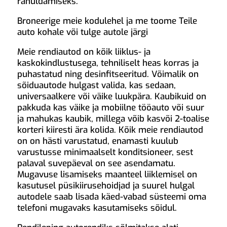
rahuldamiseks.
Broneerige meie kodulehel ja me toome Teile
auto kohale või tulge autole järgi
Meie rendiautod on kõik liiklus- ja
kaskokindlustusega, tehniliselt heas korras ja
puhastatud ning desinfitseeritud. Võimalik on
sõiduautode hulgast valida, kas sedaan,
universaalkere või väike luukpära. Kaubikuid on
pakkuda kas väike ja mobiilne tööauto või suur
ja mahukas kaubik, millega võib kasvõi 2-toalise
korteri kiiresti ära kolida. Kõik meie rendiautod
on on hästi varustatud, enamasti kuulub
varustusse minimaalselt konditsioneer, sest
palaval suvepäeval on see asendamatu.
Mugavuse lisamiseks maanteel liiklemisel on
kasutusel püsikiirusehoidjad ja suurel hulgal
autodele saab lisada käed-vabad süsteemi oma
telefoni mugavaks kasutamiseks sõidul.