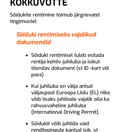
KOKKUVÕTTE
Sõidukite rentimine toimub järgnevatel
tingimustel:
Sõiduki rentimiseks vajalikud
dokumendid
Sõiduki rentimisel tuleb esitada
rentija kehtiv juhiluba ja isikut
tõendav dokument (st ID -kart või
pass)
Kui juhiluba on välja antud
väljaspool Euroopa Liidu (EL) riike,
võib lisaks juhiloale vajalik olla ka
rahvusvaheline juhiluba
(International Driving Permit).
Sõidukit võib juhtida vaid
rendilepingule kantud isik, st