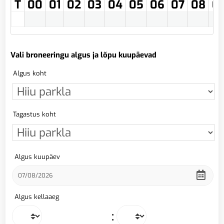
T
00
01
02
03
04
05
06
07
08
0
Vali broneeringu algus ja lõpu kuupäevad
Algus koht
Tagastus koht
Algus kuupäev
Algus kellaaeg
: