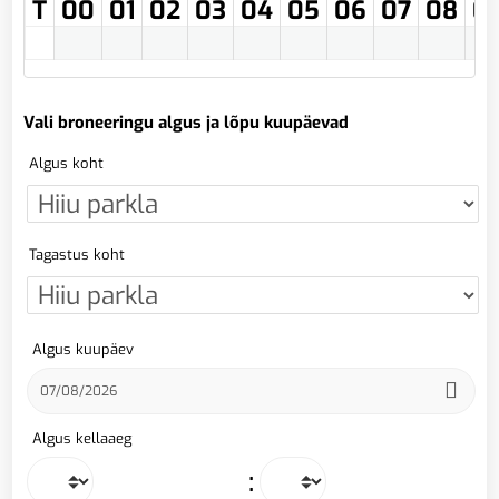
T
00
01
02
03
04
05
06
07
08
0
Vali broneeringu algus ja lõpu kuupäevad
Algus koht
Tagastus koht
Algus kuupäev
Algus kellaaeg
: