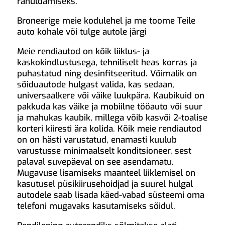
rahuldamiseks.
Broneerige meie kodulehel ja me toome Teile
auto kohale või tulge autole järgi
Meie rendiautod on kõik liiklus- ja
kaskokindlustusega, tehniliselt heas korras ja
puhastatud ning desinfitseeritud. Võimalik on
sõiduautode hulgast valida, kas sedaan,
universaalkere või väike luukpära. Kaubikuid on
pakkuda kas väike ja mobiilne tööauto või suur
ja mahukas kaubik, millega võib kasvõi 2-toalise
korteri kiiresti ära kolida. Kõik meie rendiautod
on on hästi varustatud, enamasti kuulub
varustusse minimaalselt konditsioneer, sest
palaval suvepäeval on see asendamatu.
Mugavuse lisamiseks maanteel liiklemisel on
kasutusel püsikiirusehoidjad ja suurel hulgal
autodele saab lisada käed-vabad süsteemi oma
telefoni mugavaks kasutamiseks sõidul.