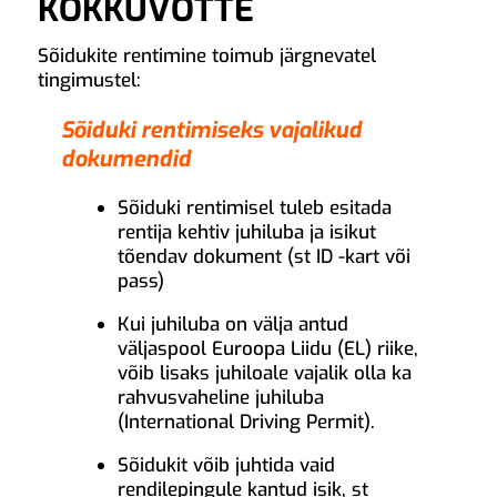
KOKKUVÕTTE
Sõidukite rentimine toimub järgnevatel
tingimustel:
Sõiduki rentimiseks vajalikud
dokumendid
Sõiduki rentimisel tuleb esitada
rentija kehtiv juhiluba ja isikut
tõendav dokument (st ID -kart või
pass)
Kui juhiluba on välja antud
väljaspool Euroopa Liidu (EL) riike,
võib lisaks juhiloale vajalik olla ka
rahvusvaheline juhiluba
(International Driving Permit).
Sõidukit võib juhtida vaid
rendilepingule kantud isik, st