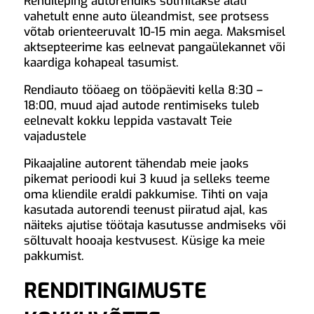
Rendileping autorendiks sõlmitakse alati
vahetult enne auto üleandmist, see protsess
võtab orienteeruvalt 10-15 min aega. Maksmisel
aktsepteerime kas eelnevat pangaülekannet või
kaardiga kohapeal tasumist.
Rendiauto tööaeg on tööpäeviti kella 8:30 –
18:00, muud ajad autode rentimiseks tuleb
eelnevalt kokku leppida vastavalt Teie
vajadustele
Pikaajaline autorent tähendab meie jaoks
pikemat perioodi kui 3 kuud ja selleks teeme
oma kliendile eraldi pakkumise. Tihti on vaja
kasutada autorendi teenust piiratud ajal, kas
näiteks ajutise töötaja kasutusse andmiseks või
sõltuvalt hooaja kestvusest. Küsige ka meie
pakkumist.
RENDITINGIMUSTE