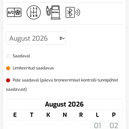
Saadaval
Limiteeritud saadavus
Pole saadaval (päeva broneerimisel kontrolli tunnipõhist
saadavust)
August 2026
E
T
K
N
R
L
P
01
02