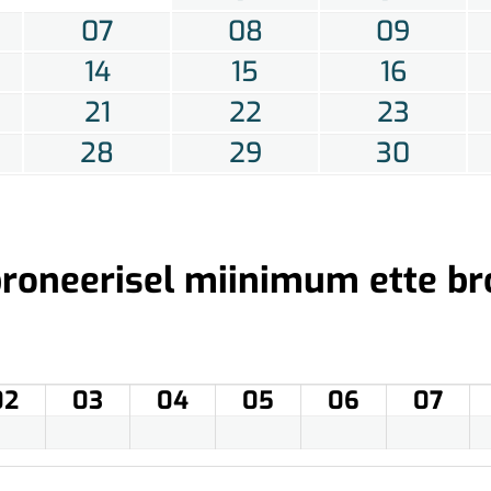
07
08
09
14
15
16
21
22
23
28
29
30
roneerisel miinimum ette br
02
03
04
05
06
07