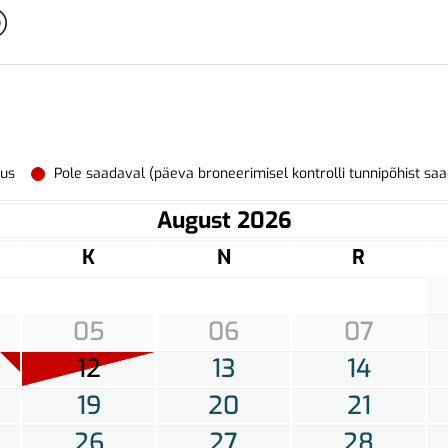
vus
Pole saadaval (päeva broneerimisel kontrolli tunnipõhist sa
August 2026
K
N
R
05
06
07
12
13
14
19
20
21
26
27
28