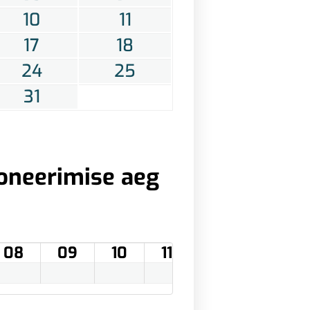
10
11
17
18
24
25
31
oneerimise aeg
08
09
10
11
12
13