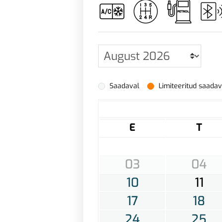
Saadaval
Limiteeritud saada
E
T
03
04
10
11
17
18
24
25