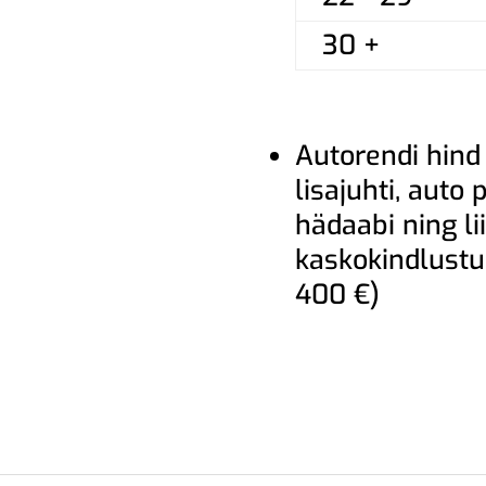
30 +
Autorendi hind
lisajuhti, auto
hädaabi ning lii
kaskokindlust
400 €)