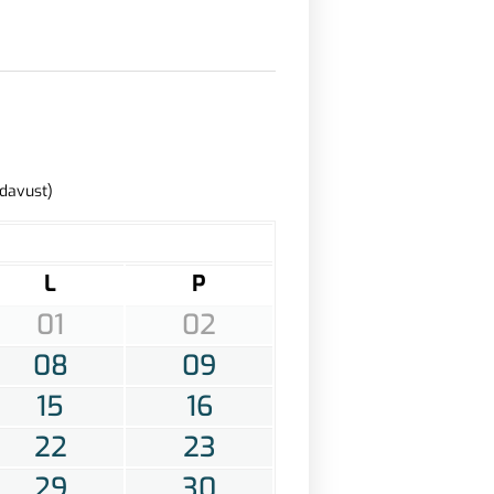
adavust)
L
P
01
02
08
09
15
16
22
23
29
30