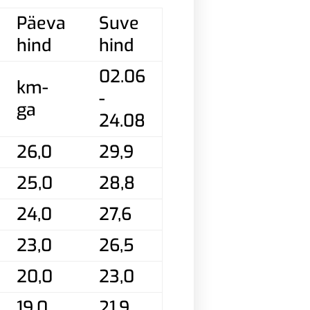
Päeva
Suve
hind
hind
02.06
km-
-
ga
24.08
26,0
29,9
25,0
28,8
24,0
27,6
23,0
26,5
20,0
23,0
19,0
21,9