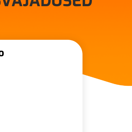
SVAJADUSED
o