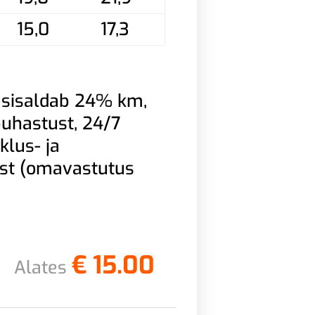
15,0
17,3
 sisaldab 24% km,
 puhastust, 24/7
klus- ja
ust (omavastutus
€
15.00
Alates