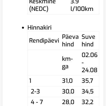
Keskmine
3.9
(NEDC)
l/100km
Hinnakiri
Päeva
Suve
Rendipäevi
hind
hind
02.06
km-
-
ga
24.08
1
31,0
35,7
2-3
30,0
34,5
4 - 7
28,0
32,2