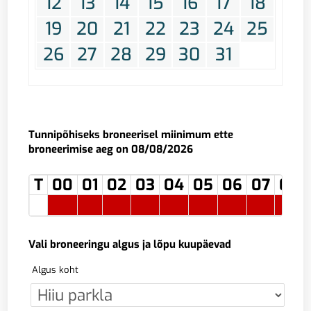
12
13
14
15
16
17
18
19
20
21
22
23
24
25
26
27
28
29
30
31
Tunnipõhiseks broneerisel miinimum ette
broneerimise aeg on 08/08/2026
T
00
01
02
03
04
05
06
07
08
Vali broneeringu algus ja lõpu kuupäevad
Algus koht