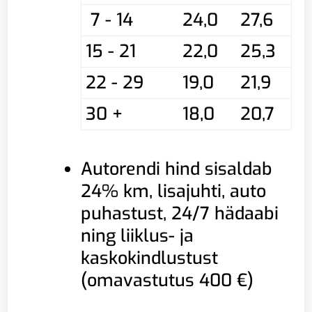
7 - 14
24,0
27,6
15 - 21
22,0
25,3
22 - 29
19,0
21,9
30 +
18,0
20,7
Autorendi hind sisaldab
24% km, lisajuhti, auto
puhastust, 24/7 hädaabi
ning liiklus- ja
kaskokindlustust
(omavastutus 400 €)