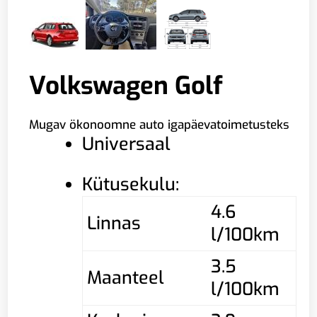
Volkswagen Golf
Mugav ökonoomne auto igapäevatoimetusteks
Universaal
Kütusekulu:
4.6
Linnas
l/100km
3.5
Maanteel
l/100km