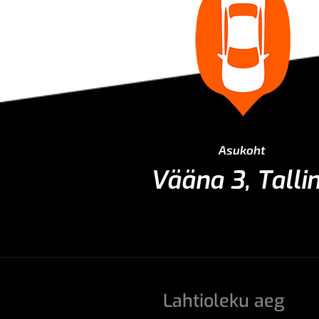
Asukoht
Vääna 3, Talli
Lahtioleku aeg