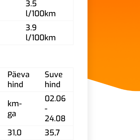
3.5
l/100km
3.9
l/100km
Päeva
Suve
hind
hind
02.06
km-
-
ga
24.08
31,0
35,7