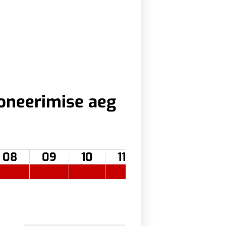
oneerimise aeg
08
09
10
11
12
13