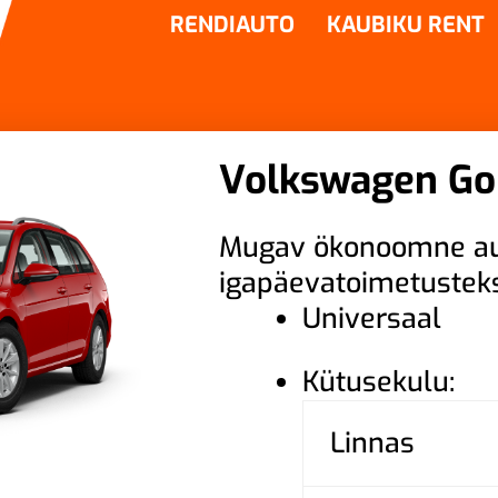
RENDIAUTO
KAUBIKU RENT
Volkswagen Go
Mugav ökonoomne a
igapäevatoimetustek
Universaal
Kütusekulu:
Linnas