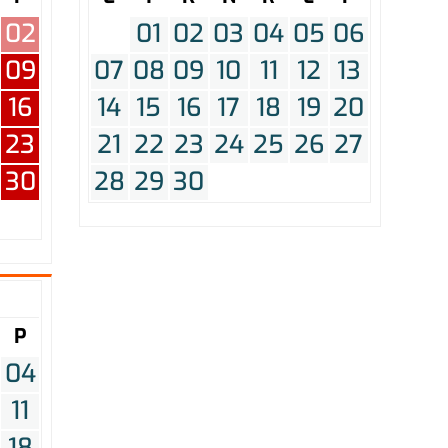
02
01
02
03
04
05
06
09
07
08
09
10
11
12
13
16
14
15
16
17
18
19
20
23
21
22
23
24
25
26
27
30
28
29
30
P
04
11
18