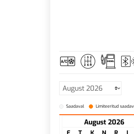
Saadaval
Limiteeritud saada
August 2026
E
T
K
N
R
L