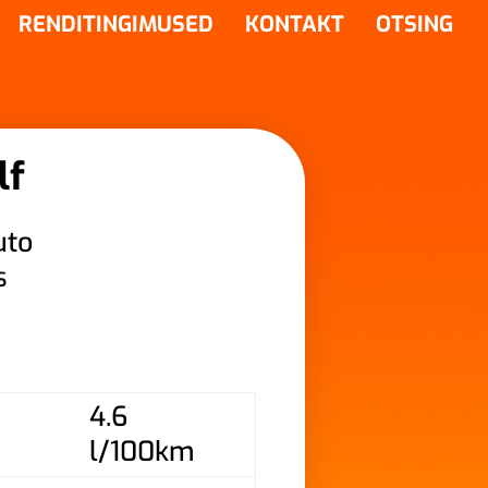
RENDITINGIMUSED
KONTAKT
OTSING
lf
uto
s
4.6
l/100km