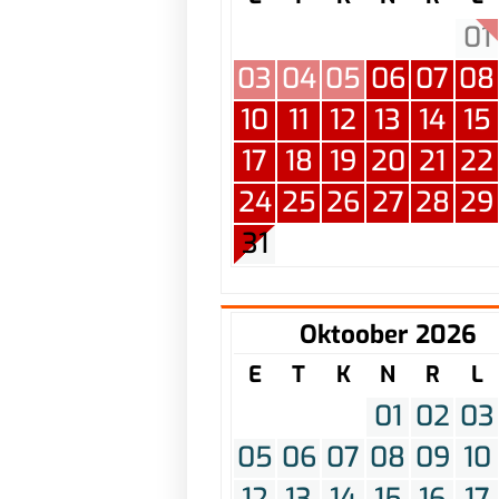
01
03
04
05
06
07
08
10
11
12
13
14
15
17
18
19
20
21
22
24
25
26
27
28
29
31
Oktoober 2026
E
T
K
N
R
L
01
02
03
05
06
07
08
09
10
12
13
14
15
16
17