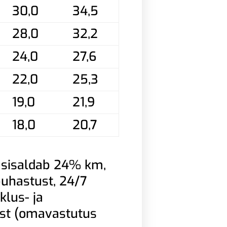
30,0
34,5
28,0
32,2
24,0
27,6
22,0
25,3
19,0
21,9
18,0
20,7
 sisaldab 24% km,
 puhastust, 24/7
klus- ja
ust (omavastutus