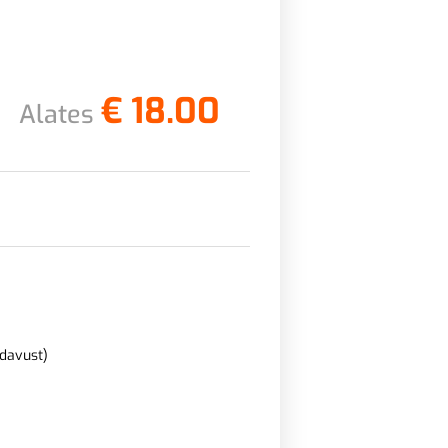
€
18.00
Alates
adavust)