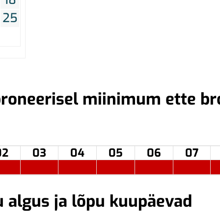
25
roneerisel miinimum ette br
02
03
04
05
06
07
u algus ja lõpu kuupäevad