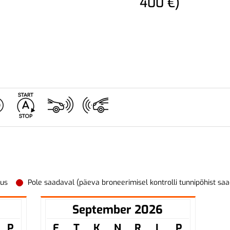
400 €)
vus
Pole saadaval (päeva broneerimisel kontrolli tunnipõhist sa
September 2026
P
E
T
K
N
R
L
P