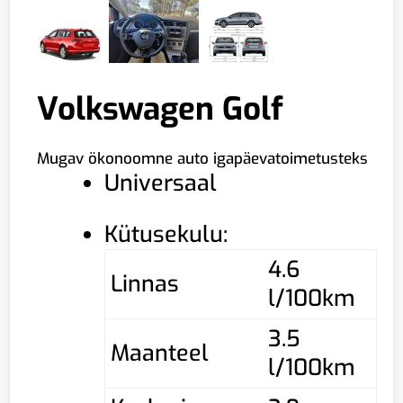
Volkswagen Golf
Mugav ökonoomne auto igapäevatoimetusteks
Universaal
Kütusekulu:
4.6
Linnas
l/100km
3.5
Maanteel
l/100km