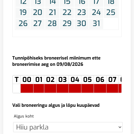
12
13
14
15
16
17
18
19
20
21
22
23
24
25
26
27
28
29
30
31
Tunnipõhiseks broneerisel miinimum ette
broneerimise aeg on 09/08/2026
T
00
01
02
03
04
05
06
07
08
Vali broneeringu algus ja lõpu kuupäevad
Algus koht