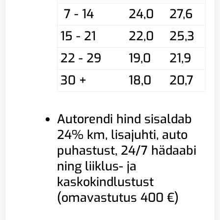
7 - 14
24,0
27,6
15 - 21
22,0
25,3
22 - 29
19,0
21,9
30 +
18,0
20,7
Autorendi hind sisaldab
24% km, lisajuhti, auto
puhastust, 24/7 hädaabi
ning liiklus- ja
kaskokindlustust
(omavastutus 400 €)