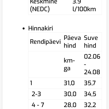
Keskmine
3.9
(NEDC)
l/100km
Hinnakiri
Päeva
Suve
Rendipäevi
hind
hind
02.06
km-
-
ga
24.08
1
31,0
35,7
2-3
30,0
34,5
4 - 7
28,0
32,2