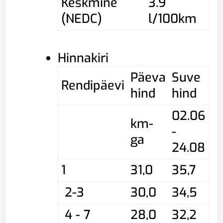
Keskmine
3.9
(NEDC)
l/100km
Hinnakiri
Päeva
Suve
Rendipäevi
hind
hind
02.06
km-
-
ga
24.08
1
31,0
35,7
2-3
30,0
34,5
4 - 7
28,0
32,2