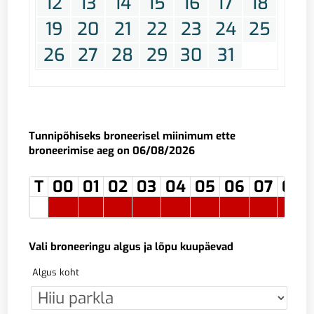
12
13
14
15
16
17
18
19
20
21
22
23
24
25
26
27
28
29
30
31
Tunnipõhiseks broneerisel miinimum ette
broneerimise aeg on 06/08/2026
T
00
01
02
03
04
05
06
07
08
Vali broneeringu algus ja lõpu kuupäevad
Algus koht