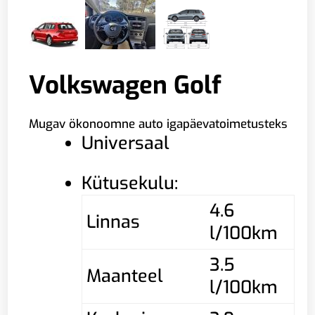
Volkswagen Golf
Mugav ökonoomne auto igapäevatoimetusteks
Universaal
Kütusekulu:
4.6
Linnas
l/100km
3.5
Maanteel
l/100km