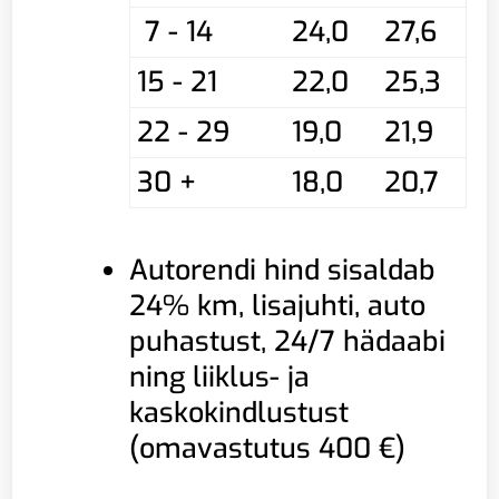
7 - 14
24,0
27,6
15 - 21
22,0
25,3
22 - 29
19,0
21,9
30 +
18,0
20,7
Autorendi hind sisaldab
24% km, lisajuhti, auto
puhastust, 24/7 hädaabi
ning liiklus- ja
kaskokindlustust
(omavastutus 400 €)