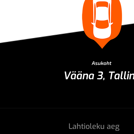
Asukoht
Vääna 3, Talli
Lahtioleku aeg