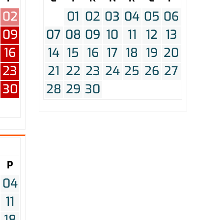
02
01
02
03
04
05
06
09
07
08
09
10
11
12
13
16
14
15
16
17
18
19
20
23
21
22
23
24
25
26
27
30
28
29
30
P
04
11
18