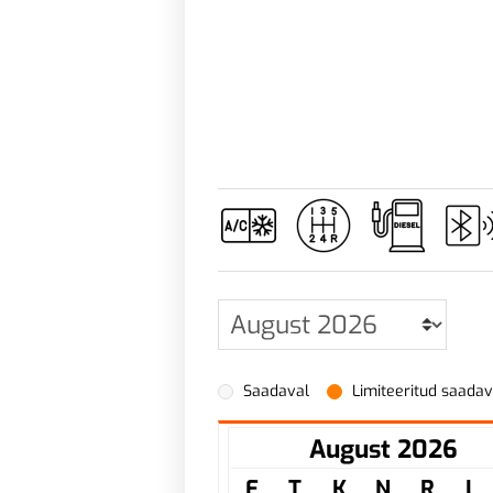
Saadaval
Limiteeritud saada
August 2026
E
T
K
N
R
L