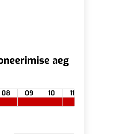
oneerimise aeg
08
09
10
11
12
13