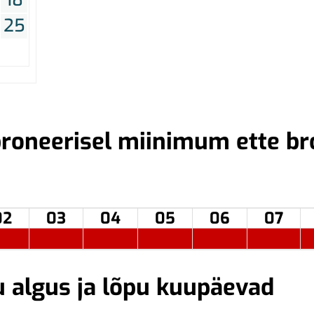
25
roneerisel miinimum ette br
02
03
04
05
06
07
u algus ja lõpu kuupäevad