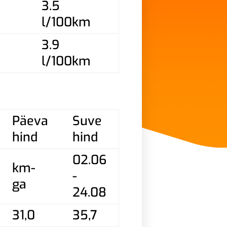
3.5
l/100km
3.9
l/100km
Päeva
Suve
hind
hind
02.06
km-
-
ga
24.08
31,0
35,7