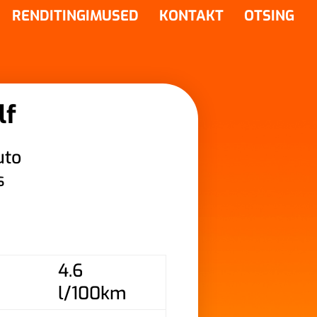
RENDITINGIMUSED
KONTAKT
OTSING
lf
uto
s
4.6
l/100km