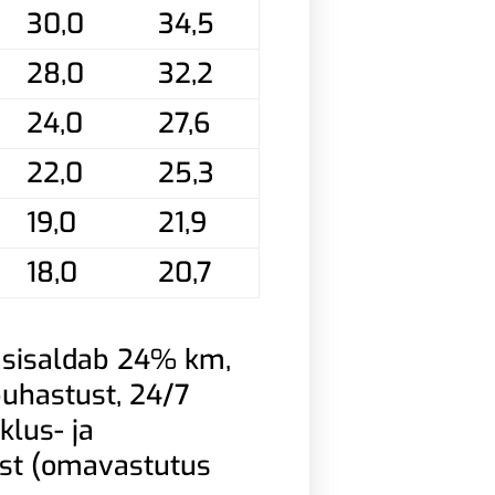
30,0
34,5
28,0
32,2
24,0
27,6
22,0
25,3
19,0
21,9
18,0
20,7
 sisaldab 24% km,
 puhastust, 24/7
klus- ja
ust (omavastutus