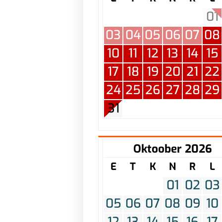
01
03
04
05
06
07
08
10
11
12
13
14
15
17
18
19
20
21
22
24
25
26
27
28
29
31
Oktoober 2026
E
T
K
N
R
L
01
02
03
05
06
07
08
09
10
12
13
14
15
16
17