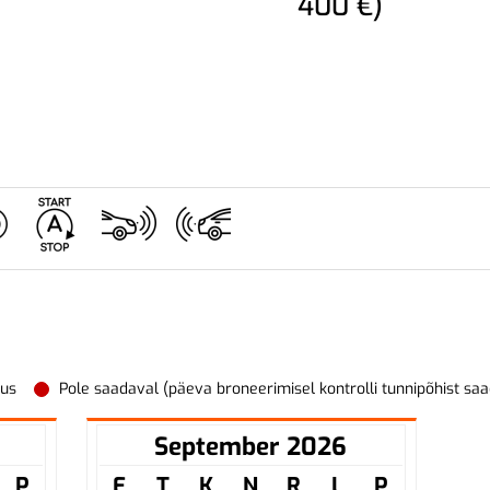
400 €)
vus
Pole saadaval (päeva broneerimisel kontrolli tunnipõhist sa
September 2026
P
E
T
K
N
R
L
P