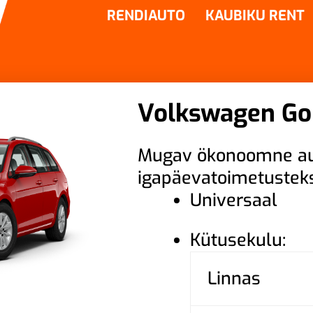
RENDIAUTO
KAUBIKU RENT
Volkswagen Go
Mugav ökonoomne a
igapäevatoimetustek
Universaal
Kütusekulu:
Linnas