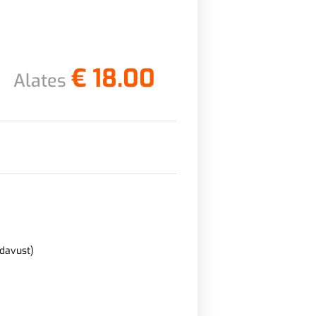
€
18.00
Alates
adavust)