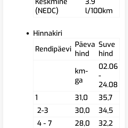
Keskmine
3.9
(NEDC)
l/100km
Hinnakiri
Päeva
Suve
Rendipäevi
hind
hind
02.06
km-
-
ga
24.08
1
31,0
35,7
2-3
30,0
34,5
4 - 7
28,0
32,2