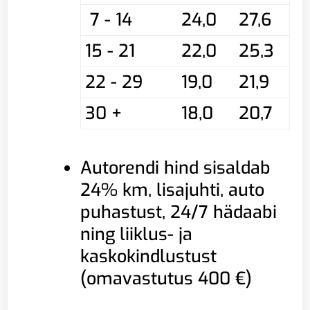
7 - 14
24,0
27,6
15 - 21
22,0
25,3
22 - 29
19,0
21,9
30 +
18,0
20,7
Autorendi hind sisaldab
24% km, lisajuhti, auto
puhastust, 24/7 hädaabi
ning liiklus- ja
kaskokindlustust
(omavastutus 400 €)