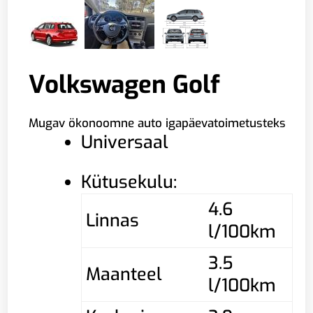
Volkswagen Golf
Mugav ökonoomne auto igapäevatoimetusteks
Universaal
Kütusekulu:
4.6
Linnas
l/100km
3.5
Maanteel
l/100km