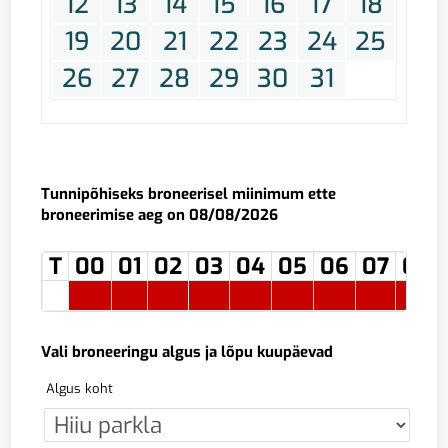
12
13
14
15
16
17
18
19
20
21
22
23
24
25
26
27
28
29
30
31
Tunnipõhiseks broneerisel miinimum ette
broneerimise aeg on 08/08/2026
T
00
01
02
03
04
05
06
07
08
Vali broneeringu algus ja lõpu kuupäevad
Algus koht