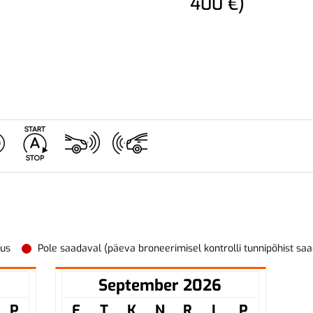
400 €)
vus
Pole saadaval (päeva broneerimisel kontrolli tunnipõhist sa
September 2026
P
E
T
K
N
R
L
P