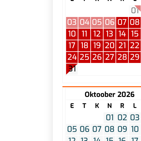
01
03
04
05
06
07
08
10
11
12
13
14
15
17
18
19
20
21
22
24
25
26
27
28
29
31
Oktoober 2026
E
T
K
N
R
L
01
02
03
05
06
07
08
09
10
12
13
14
15
16
17