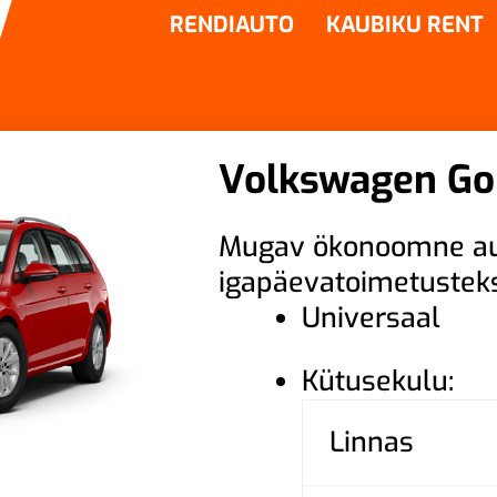
RENDIAUTO
KAUBIKU RENT
Volkswagen Go
Mugav ökonoomne a
igapäevatoimetustek
Universaal
Kütusekulu:
Linnas