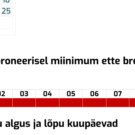
25
roneerisel miinimum ette br
02
03
04
05
06
07
u algus ja lõpu kuupäevad