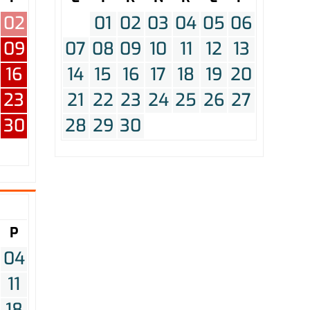
02
01
02
03
04
05
06
09
07
08
09
10
11
12
13
16
14
15
16
17
18
19
20
23
21
22
23
24
25
26
27
30
28
29
30
P
04
11
18