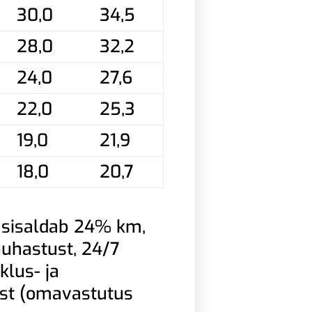
30,0
34,5
28,0
32,2
24,0
27,6
22,0
25,3
19,0
21,9
18,0
20,7
 sisaldab 24% km,
 puhastust, 24/7
klus- ja
ust (omavastutus