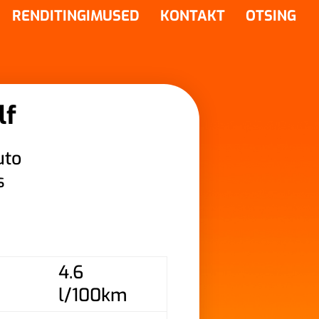
RENDITINGIMUSED
KONTAKT
OTSING
lf
uto
s
4.6
l/100km