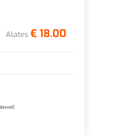
€
18.00
Alates
adavust)