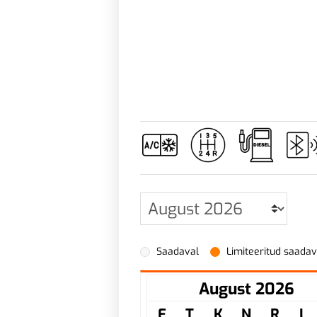
Saadaval
Limiteeritud saada
August 2026
E
T
K
N
R
L