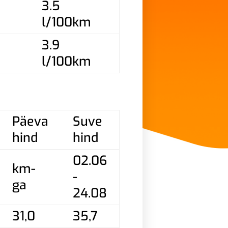
3.5
l/100km
3.9
l/100km
Päeva
Suve
hind
hind
02.06
km-
-
ga
24.08
31,0
35,7