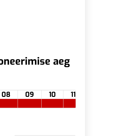
oneerimise aeg
08
09
10
11
12
13