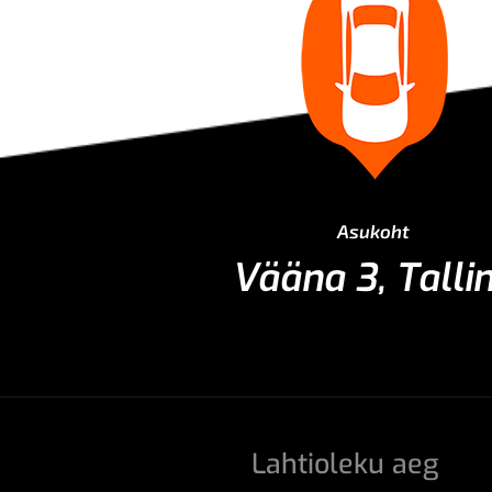
Asukoht
Vääna 3, Talli
Lahtioleku aeg