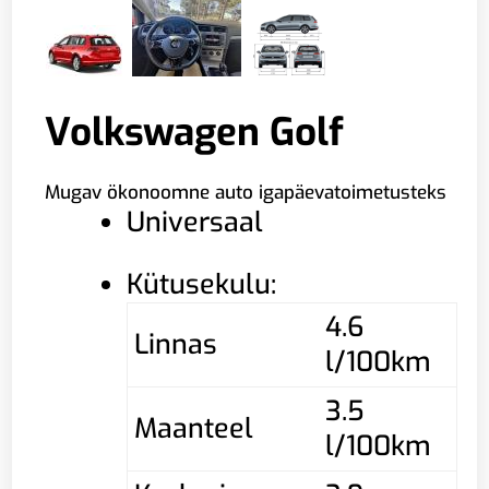
Volkswagen Golf
Mugav ökonoomne auto igapäevatoimetusteks
Universaal
Kütusekulu:
4.6
Linnas
l/100km
3.5
Maanteel
l/100km