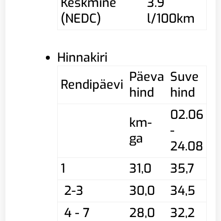
Keskmine
3.9
(NEDC)
l/100km
Hinnakiri
Päeva
Suve
Rendipäevi
hind
hind
02.06
km-
-
ga
24.08
1
31,0
35,7
2-3
30,0
34,5
4 - 7
28,0
32,2