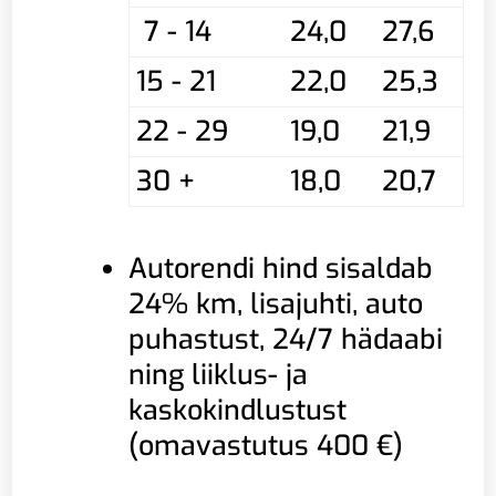
7 - 14
24,0
27,6
15 - 21
22,0
25,3
22 - 29
19,0
21,9
30 +
18,0
20,7
Autorendi hind sisaldab
24% km, lisajuhti, auto
puhastust, 24/7 hädaabi
ning liiklus- ja
kaskokindlustust
(omavastutus 400 €)