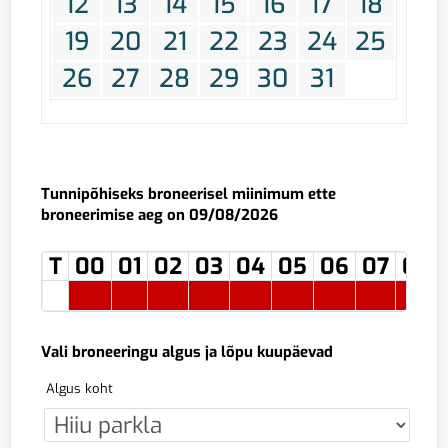
12
13
14
15
16
17
18
19
20
21
22
23
24
25
26
27
28
29
30
31
Tunnipõhiseks broneerisel miinimum ette
broneerimise aeg on 09/08/2026
T
00
01
02
03
04
05
06
07
08
Vali broneeringu algus ja lõpu kuupäevad
Algus koht