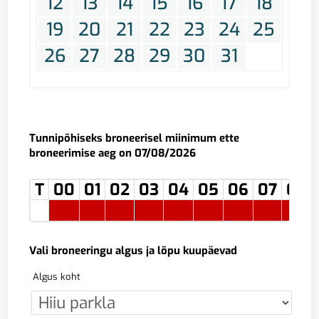
12
13
14
15
16
17
18
19
20
21
22
23
24
25
26
27
28
29
30
31
Tunnipõhiseks broneerisel miinimum ette
broneerimise aeg on 07/08/2026
T
00
01
02
03
04
05
06
07
08
Vali broneeringu algus ja lõpu kuupäevad
Algus koht