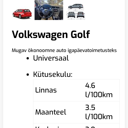
Volkswagen Golf
Mugav ökonoomne auto igapäevatoimetusteks
Universaal
Kütusekulu:
4.6
Linnas
l/100km
3.5
Maanteel
l/100km