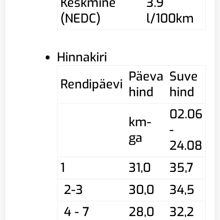
Keskmine
3.9
(NEDC)
l/100km
Hinnakiri
Päeva
Suve
Rendipäevi
hind
hind
02.06
km-
-
ga
24.08
1
31,0
35,7
2-3
30,0
34,5
4 - 7
28,0
32,2