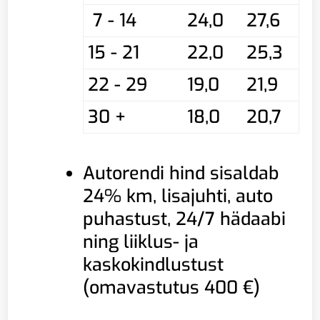
7 - 14
24,0
27,6
15 - 21
22,0
25,3
22 - 29
19,0
21,9
30 +
18,0
20,7
Autorendi hind sisaldab
24% km, lisajuhti, auto
puhastust, 24/7 hädaabi
ning liiklus- ja
kaskokindlustust
(omavastutus 400 €)