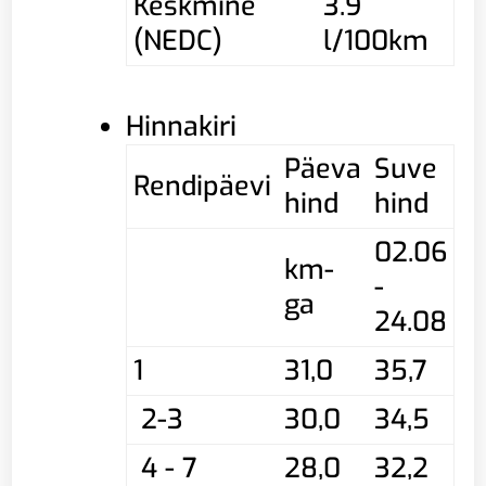
Keskmine
3.9
(NEDC)
l/100km
Hinnakiri
Päeva
Suve
Rendipäevi
hind
hind
02.06
km-
-
ga
24.08
1
31,0
35,7
2-3
30,0
34,5
4 - 7
28,0
32,2