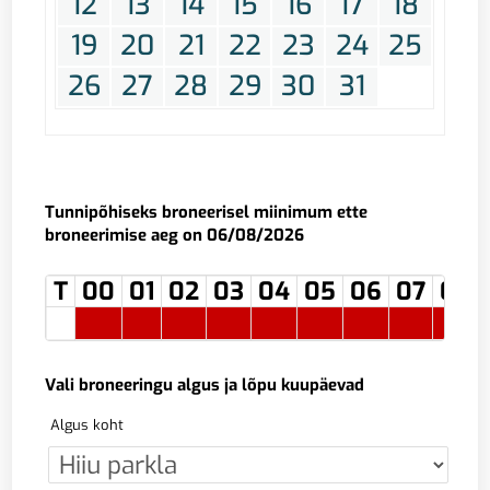
12
13
14
15
16
17
18
19
20
21
22
23
24
25
26
27
28
29
30
31
Tunnipõhiseks broneerisel miinimum ette
broneerimise aeg on 06/08/2026
T
00
01
02
03
04
05
06
07
08
Vali broneeringu algus ja lõpu kuupäevad
Algus koht