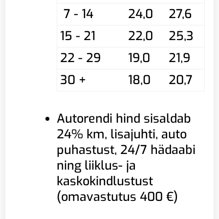
7 - 14
24,0
27,6
15 - 21
22,0
25,3
22 - 29
19,0
21,9
30 +
18,0
20,7
Autorendi hind sisaldab
24% km, lisajuhti, auto
puhastust, 24/7 hädaabi
ning liiklus- ja
kaskokindlustust
(omavastutus 400 €)