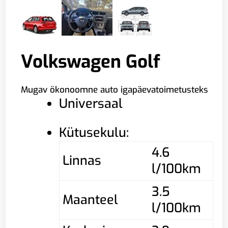
Volkswagen Golf
Mugav ökonoomne auto igapäevatoimetusteks
Universaal
Kütusekulu:
4.6
Linnas
l/100km
3.5
Maanteel
l/100km