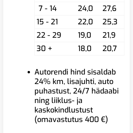
7 - 14
24,0
27,6
15 - 21
22,0
25,3
22 - 29
19,0
21,9
30 +
18,0
20,7
Autorendi hind sisaldab
24% km, lisajuhti, auto
puhastust, 24/7 hädaabi
ning liiklus- ja
kaskokindlustust
(omavastutus 400 €)