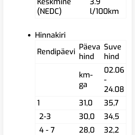
Keskmine
3.9
(NEDC)
l/100km
Hinnakiri
Päeva
Suve
Rendipäevi
hind
hind
02.06
km-
-
ga
24.08
1
31,0
35,7
2-3
30,0
34,5
4 - 7
28,0
32,2