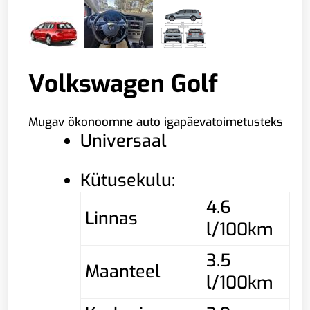
Volkswagen Golf
Mugav ökonoomne auto igapäevatoimetusteks
Universaal
Kütusekulu:
4.6
Linnas
l/100km
3.5
Maanteel
l/100km