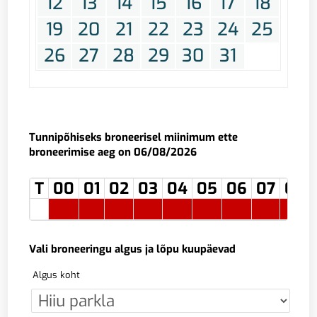
12
13
14
15
16
17
18
19
20
21
22
23
24
25
26
27
28
29
30
31
Tunnipõhiseks broneerisel miinimum ette
broneerimise aeg on 06/08/2026
T
00
01
02
03
04
05
06
07
08
Vali broneeringu algus ja lõpu kuupäevad
Algus koht