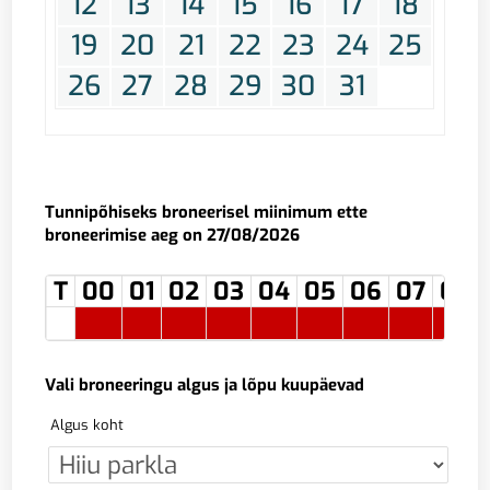
12
13
14
15
16
17
18
19
20
21
22
23
24
25
26
27
28
29
30
31
Tunnipõhiseks broneerisel miinimum ette
broneerimise aeg on 27/08/2026
T
00
01
02
03
04
05
06
07
08
Vali broneeringu algus ja lõpu kuupäevad
Algus koht