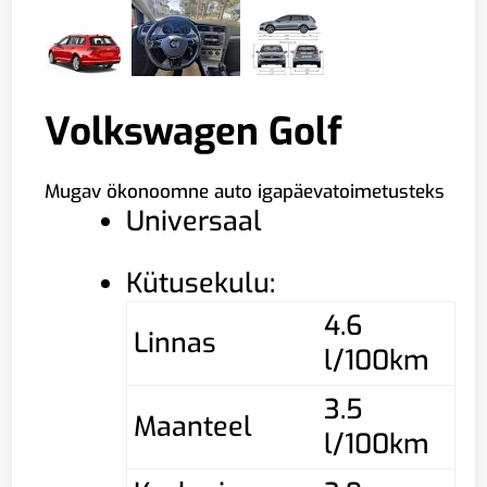
Volkswagen Golf
Mugav ökonoomne auto igapäevatoimetusteks
Universaal
Kütusekulu:
4.6
Linnas
l/100km
3.5
Maanteel
l/100km