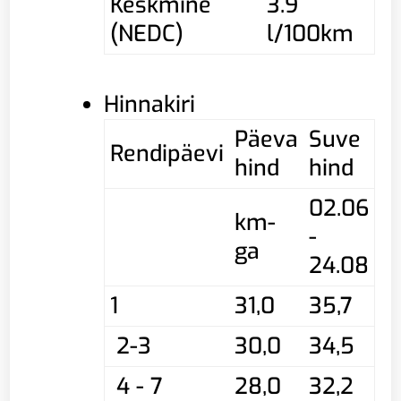
Keskmine
3.9
(NEDC)
l/100km
Hinnakiri
Päeva
Suve
Rendipäevi
hind
hind
02.06
km-
-
ga
24.08
1
31,0
35,7
2-3
30,0
34,5
4 - 7
28,0
32,2