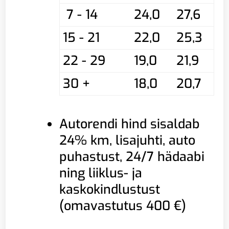
7 - 14
24,0
27,6
15 - 21
22,0
25,3
22 - 29
19,0
21,9
30 +
18,0
20,7
Autorendi hind sisaldab
24% km, lisajuhti, auto
puhastust, 24/7 hädaabi
ning liiklus- ja
kaskokindlustust
(omavastutus 400 €)