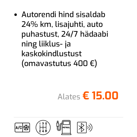
Autorendi hind sisaldab
24% km, lisajuhti, auto
puhastust, 24/7 hädaabi
ning liiklus- ja
kaskokindlustust
(omavastutus 400 €)
€
15.00
Alates