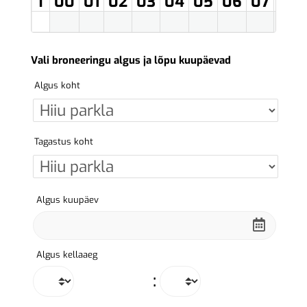
T
00
01
02
03
04
05
06
07
08
Vali broneeringu algus ja lõpu kuupäevad
Algus koht
Tagastus koht
Algus kuupäev
Algus kellaaeg
: