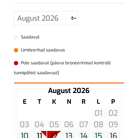
Saadaval
Limiteeritud saadavus
Pole saadaval (päeva broneerimisel kontrolli
tunnipõhist saadavust)
August 2026
E
T
K
N
R
L
P
01
02
03
04
05
06
07
08
09
10
11
12
13
14
15
16