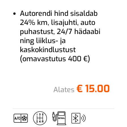
Autorendi hind sisaldab
24% km, lisajuhti, auto
puhastust, 24/7 hädaabi
ning liiklus- ja
kaskokindlustust
(omavastutus 400 €)
€
15.00
Alates