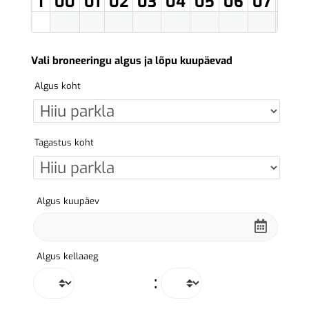
T
00
01
02
03
04
05
06
07
08
Vali broneeringu algus ja lõpu kuupäevad
Algus koht
Tagastus koht
Algus kuupäev
Algus kellaaeg
: