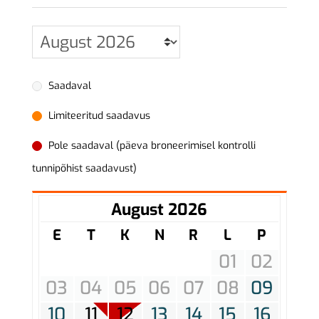
Saadaval
Limiteeritud saadavus
Pole saadaval (päeva broneerimisel kontrolli
tunnipõhist saadavust)
August 2026
E
T
K
N
R
L
P
01
02
03
04
05
06
07
08
09
10
11
12
13
14
15
16