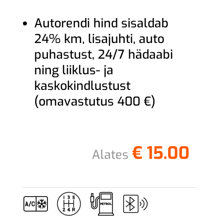
Autorendi hind sisaldab
24% km, lisajuhti, auto
puhastust, 24/7 hädaabi
ning liiklus- ja
kaskokindlustust
(omavastutus 400 €)
€
15.00
Alates