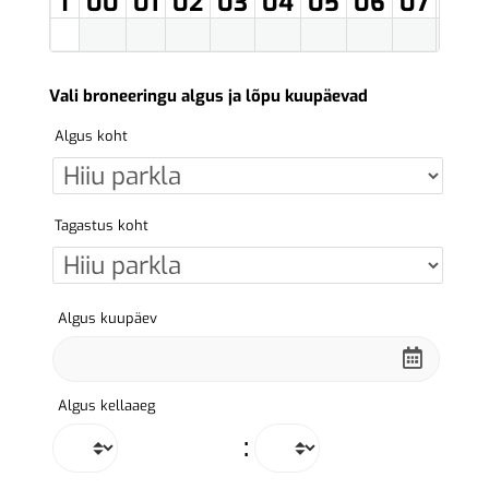
T
00
01
02
03
04
05
06
07
08
Vali broneeringu algus ja lõpu kuupäevad
Algus koht
Tagastus koht
Algus kuupäev
Algus kellaaeg
: