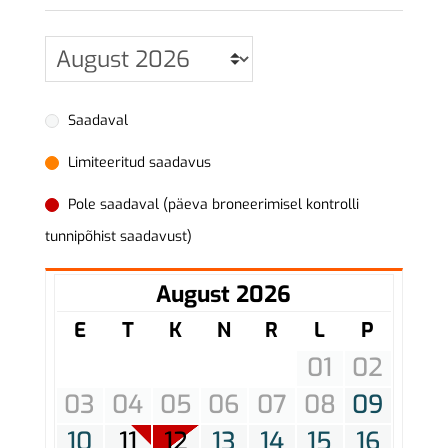
Saadaval
Limiteeritud saadavus
Pole saadaval (päeva broneerimisel kontrolli
tunnipõhist saadavust)
August 2026
E
T
K
N
R
L
P
01
02
03
04
05
06
07
08
09
10
11
12
13
14
15
16