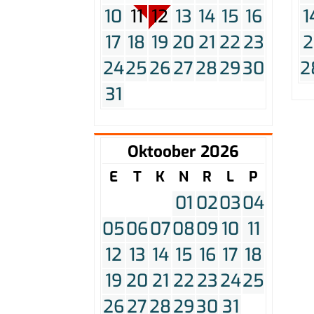
10
11
12
13
14
15
16
1
17
18
19
20
21
22
23
2
24
25
26
27
28
29
30
2
31
Oktoober 2026
E
T
K
N
R
L
P
01
02
03
04
05
06
07
08
09
10
11
12
13
14
15
16
17
18
19
20
21
22
23
24
25
26
27
28
29
30
31