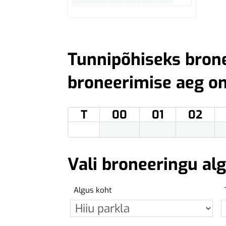
Tunnipõhiseks bron
broneerimise aeg o
T
00
01
02
Vali broneeringu al
Algus koht