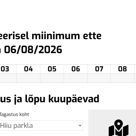
eerisel miinimum ette
n 06/08/2026
03
04
05
06
07
08
gus ja lõpu kuupäevad
Tagastus koht