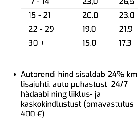
7 - 14
23,0
26,5
15 - 21
20,0
23,0
22 - 29
19,0
21,9
30 +
15,0
17,3
Autorendi hind sisaldab 24% km
lisajuhti, auto puhastust, 24/7
hädaabi ning liiklus- ja
kaskokindlustust (omavastutus
400 €)