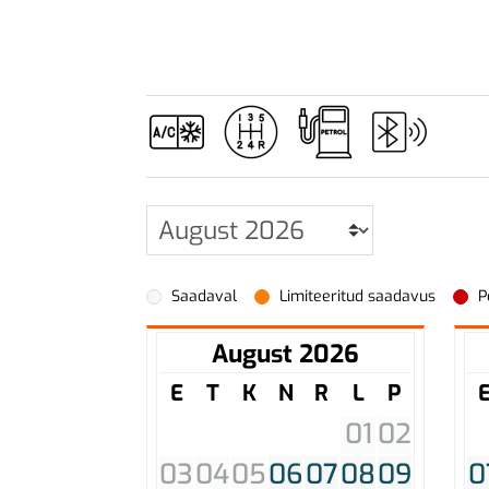
Saadaval
Limiteeritud saadavus
P
August 2026
E
T
K
N
R
L
P
01
02
03
04
05
06
07
08
09
0