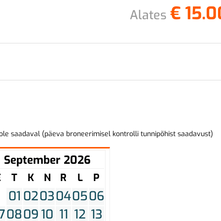
€
15.0
Alates
ole saadaval (päeva broneerimisel kontrolli tunnipõhist saadavust)
September 2026
E
T
K
N
R
L
P
01
02
03
04
05
06
7
08
09
10
11
12
13