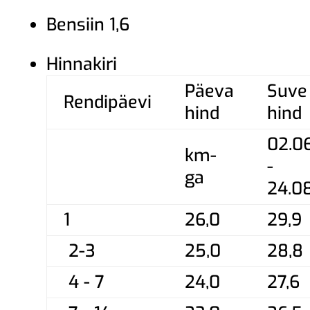
Bensiin 1,6
Hinnakiri
Päeva
Suve
Rendipäevi
hind
hind
02.0
km-
-
ga
24.0
1
26,0
29,9
2-3
25,0
28,8
4 - 7
24,0
27,6