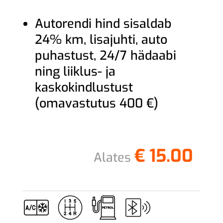
Autorendi hind sisaldab
24% km, lisajuhti, auto
puhastust, 24/7 hädaabi
ning liiklus- ja
kaskokindlustust
(omavastutus 400 €)
€
15.00
Alates