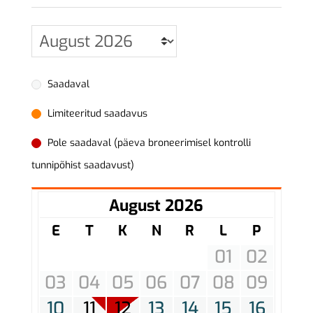
Saadaval
Limiteeritud saadavus
Pole saadaval (päeva broneerimisel kontrolli
tunnipõhist saadavust)
August 2026
E
T
K
N
R
L
P
01
02
03
04
05
06
07
08
09
10
11
12
13
14
15
16