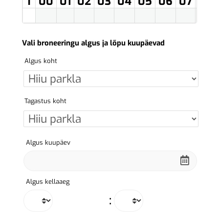
T
00
01
02
03
04
05
06
07
08
Vali broneeringu algus ja lõpu kuupäevad
Algus koht
Tagastus koht
Algus kuupäev
Algus kellaaeg
: