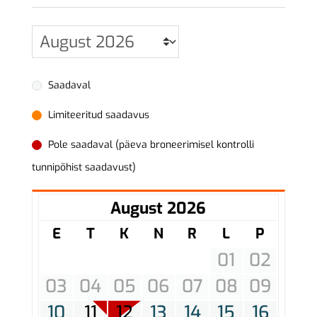
Saadaval
Limiteeritud saadavus
Pole saadaval (päeva broneerimisel kontrolli
tunnipõhist saadavust)
August 2026
E
T
K
N
R
L
P
01
02
03
04
05
06
07
08
09
10
11
12
13
14
15
16