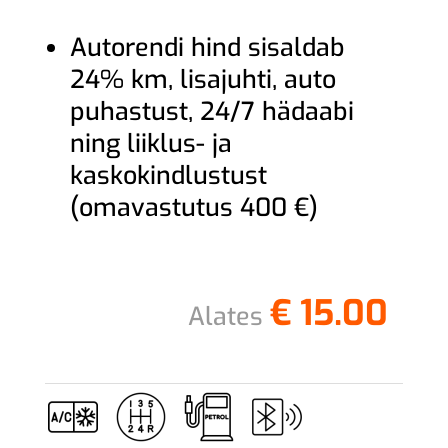
Autorendi hind sisaldab
24% km, lisajuhti, auto
puhastust, 24/7 hädaabi
ning liiklus- ja
kaskokindlustust
(omavastutus 400 €)
€
15.00
Alates