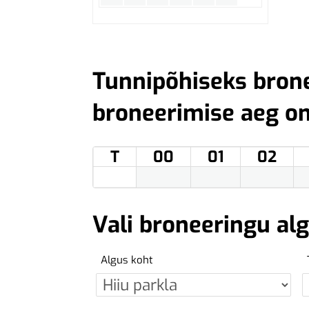
Tunnipõhiseks bron
broneerimise aeg o
T
00
01
02
Vali broneeringu al
Algus koht