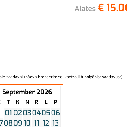
€
15.0
Alates
ole saadaval (päeva broneerimisel kontrolli tunnipõhist saadavust)
September 2026
E
T
K
N
R
L
P
01
02
03
04
05
06
7
08
09
10
11
12
13