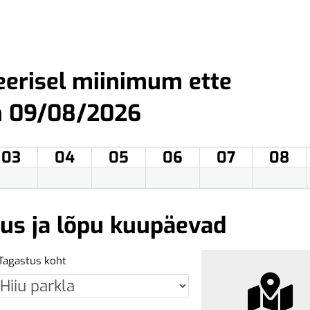
eerisel miinimum ette
n 09/08/2026
03
04
05
06
07
08
gus ja lõpu kuupäevad
Tagastus koht