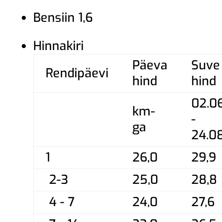
Bensiin 1,6
Hinnakiri
Päeva
Suve
Rendipäevi
hind
hind
02.0
km-
-
ga
24.0
1
26,0
29,9
2-3
25,0
28,8
4 - 7
24,0
27,6