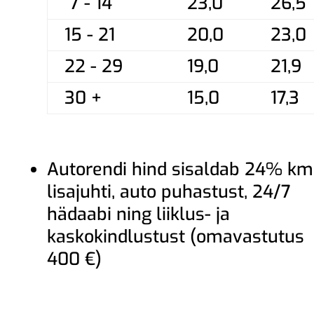
7 - 14
23,0
26,5
15 - 21
20,0
23,0
22 - 29
19,0
21,9
30 +
15,0
17,3
Autorendi hind sisaldab 24% km
lisajuhti, auto puhastust, 24/7
hädaabi ning liiklus- ja
kaskokindlustust (omavastutus
400 €)