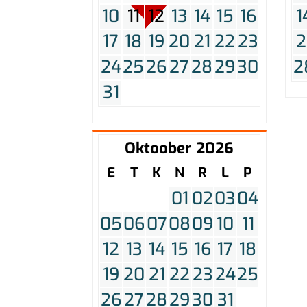
10
11
12
13
14
15
16
1
17
18
19
20
21
22
23
2
24
25
26
27
28
29
30
2
31
Oktoober 2026
E
T
K
N
R
L
P
01
02
03
04
05
06
07
08
09
10
11
12
13
14
15
16
17
18
19
20
21
22
23
24
25
26
27
28
29
30
31