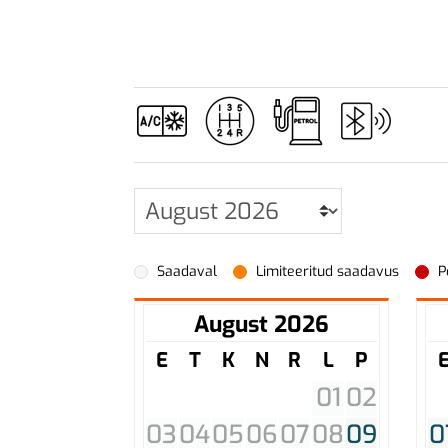
Saadaval
Limiteeritud saadavus
P
August 2026
E
T
K
N
R
L
P
01
02
03
04
05
06
07
08
09
0