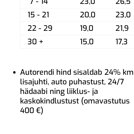
7 - 14
23,0
26,5
15 - 21
20,0
23,0
22 - 29
19,0
21,9
30 +
15,0
17,3
Autorendi hind sisaldab 24% km
lisajuhti, auto puhastust, 24/7
hädaabi ning liiklus- ja
kaskokindlustust (omavastutus
400 €)