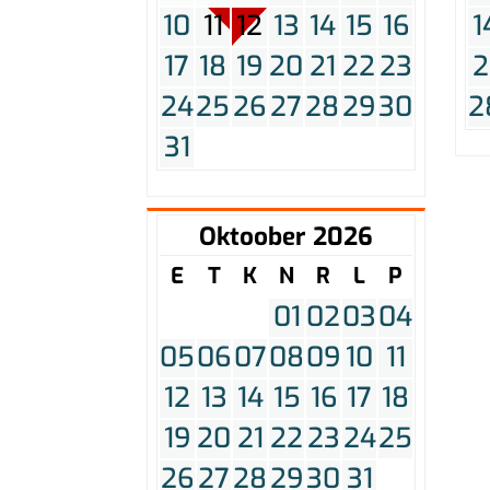
10
11
12
13
14
15
16
1
17
18
19
20
21
22
23
2
24
25
26
27
28
29
30
2
31
Oktoober 2026
E
T
K
N
R
L
P
01
02
03
04
05
06
07
08
09
10
11
12
13
14
15
16
17
18
19
20
21
22
23
24
25
26
27
28
29
30
31