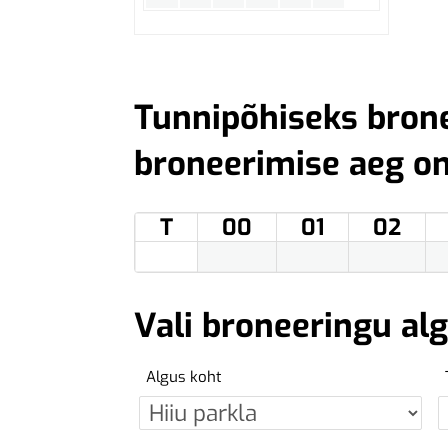
Tunnipõhiseks bron
broneerimise aeg o
T
00
01
02
Vali broneeringu al
Algus koht