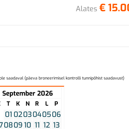
€
15.0
Alates
ole saadaval (päeva broneerimisel kontrolli tunnipõhist saadavust)
September 2026
E
T
K
N
R
L
P
01
02
03
04
05
06
7
08
09
10
11
12
13