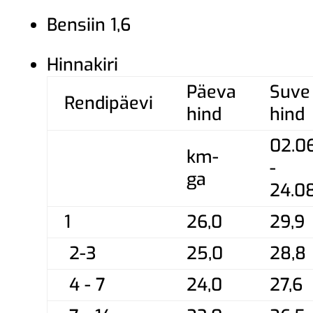
Bensiin 1,6
Hinnakiri
Päeva
Suve
Rendipäevi
hind
hind
02.0
km-
-
ga
24.0
1
26,0
29,9
2-3
25,0
28,8
4 - 7
24,0
27,6