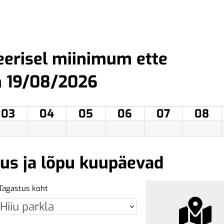
eerisel miinimum ette
n 19/08/2026
03
04
05
06
07
08
gus ja lõpu kuupäevad
Tagastus koht