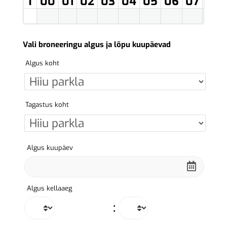
T
00
01
02
03
04
05
06
07
08
Vali broneeringu algus ja lõpu kuupäevad
Algus koht
Tagastus koht
Algus kuupäev
Algus kellaaeg
: