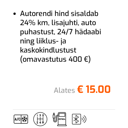
Autorendi hind sisaldab
24% km, lisajuhti, auto
puhastust, 24/7 hädaabi
ning liiklus- ja
kaskokindlustust
(omavastutus 400 €)
€
15.00
Alates